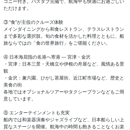
コニー付き。バスタブ完備で、航海中も快適にお過ごしい
ただけます。
③ “食”が主役のクルーズ体験
メインダイニングから和食レストラン、テラスレストラン
まで多彩な選択肢。旬の食材を活かした料理とともに、船
旅ならではの「食の世界旅行」をご堪能ください。
④ 日本海屈指の名港へ寄港 ― 宮津・金沢
・宮津：日本三景・天橋立や伊根の舟屋など、風情ある景
観
・金沢：兼六園、ひがし茶屋街、近江町市場など、歴史と
美食の街
各地ではオプショナルツアーやタクシープランなどもご用
意しています。
⑤ エンターテインメントも充実
船内では和楽器演奏やジャズライブなど、日本船らしい上
質なステージを開催。航海中の時間も飽きることなくお楽