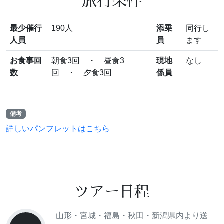
旅行条件
最少催行
190人
添乗
同行し
人員
員
ます
お食事回
朝食3回 ・ 昼食3
現地
なし
数
回 ・ 夕食3回
係員
備考
詳しいパンフレットはこちら
ツアー日程
山形・宮城・福島・秋田・新潟県内より送