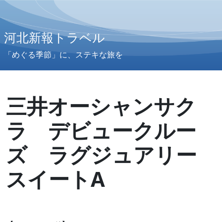
河北新報トラベル
「めぐる季節」に、ステキな旅を
三井オーシャンサク
ラ デビュークルー
ズ ラグジュアリー
スイートA