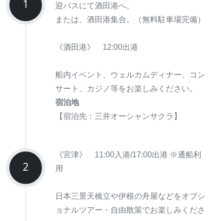
1
迎バスにて酒田港へ。
または、酒田港集合。（無料駐車場完備）
《酒田港》 12:00出港
船内イベント、ウェルカムディナー、コン
サート、カジノ等をお楽しみください。
宿泊地
【宿泊先：三井オーシャンサクラ】
《宮津》 11:00入港/17:00出港 ※通船利
2
用
日本三景天橋立や伊根の舟屋などをオプシ
ョナルツアー・自由散策でお楽しみくださ