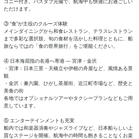
コニー付き。バスタブ完備で、航海中も快適にお過ごしい
ただけます。
③ “食”が主役のクルーズ体験
メインダイニングから和食レストラン、テラスレストラン
まで多彩な選択肢。旬の食材を活かした料理とともに、船
旅ならではの「食の世界旅行」をご堪能ください。
④ 日本海屈指の名港へ寄港 ― 宮津・金沢
・宮津：日本三景・天橋立や伊根の舟屋など、風情ある景
観
・金沢：兼六園、ひがし茶屋街、近江町市場など、歴史と
美食の街
各地ではオプショナルツアーやタクシープランなどもご用
意しています。
⑤ エンターテインメントも充実
船内では和楽器演奏やジャズライブなど、日本船らしい上
質なステージを開催。航海中の時間も飽きることなくお楽