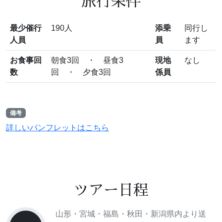
旅行条件
最少催行
190人
添乗
同行し
人員
員
ます
お食事回
朝食3回 ・ 昼食3
現地
なし
数
回 ・ 夕食3回
係員
備考
詳しいパンフレットはこちら
ツアー日程
山形・宮城・福島・秋田・新潟県内より送