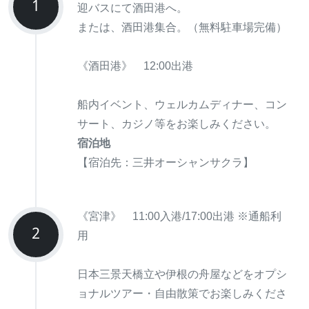
1
迎バスにて酒田港へ。
または、酒田港集合。（無料駐車場完備）
《酒田港》 12:00出港
船内イベント、ウェルカムディナー、コン
サート、カジノ等をお楽しみください。
宿泊地
【宿泊先：三井オーシャンサクラ】
《宮津》 11:00入港/17:00出港 ※通船利
2
用
日本三景天橋立や伊根の舟屋などをオプシ
ョナルツアー・自由散策でお楽しみくださ