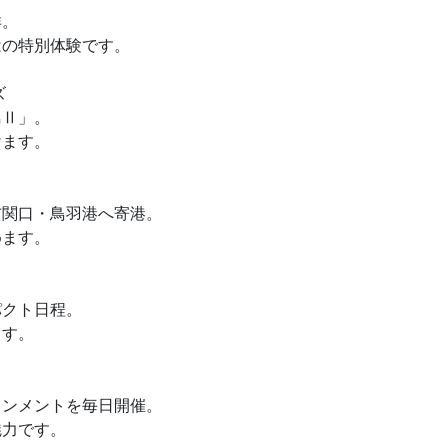
洋。
はの特別体験です。
ズ
鳥Ⅱ」。
けます。
玄関口・鳥羽港へ寄港。
めます。
パクト日程。
ます。
インメントを毎日開催。
魅力です。