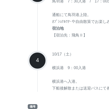
鳥羽港 7：30入港 / 17：00
通船にて鳥羽港上陸。
ｵﾌﾟｼｮﾅﾙﾂｱｰや自由散策でお楽
宿泊地
【宿泊先：飛鳥Ⅱ】
10/17（土）
4
横浜港 9：00入港
横浜港へ入港。
下船後解散または送迎バスにて
備考