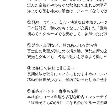
澄んだ空気とやわらかな秋色に包まれる太平
洋上から望む雄大な景色は、クルーズならで
② 飛鳥Ⅱで行く、安心・快適な日本船クルー
日本語対応・和のおもてなしが充実した「飛
初めてのクルーズでも安心してご参加いただ
③ 清水・鳥羽など、魅力あふれる寄港地
富士山の眺望が楽しめる清水港、伊勢志摩の
観光もグルメも、各地の魅力を効率よく楽し
④ 3泊4日で気軽に非日常へ
長期休暇が取りにくい方にもおすすめのコン
移動の負担が少なく、船内でゆったり過ごせ
⑤ 船内イベント・食事も充実
本格的なコース料理や多彩な船内エンターテ
「移動そのものが旅」になるのがクルーズの