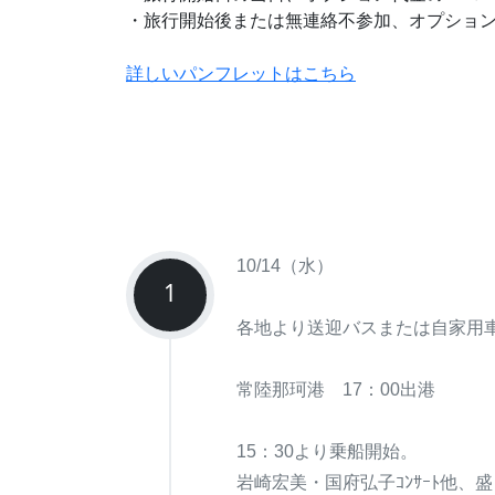
・旅行開始後または無連絡不参加、オプション
詳しいパンフレットはこちら
10/14（水）
1
各地より送迎バスまたは自家用
常陸那珂港 17：00出港
15：30より乗船開始。
岩崎宏美・国府弘子ｺﾝｻｰﾄ他、