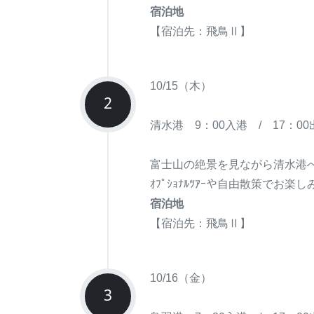
宿泊地
【宿泊先：飛鳥Ⅱ】
10/15（木）
2
清水港 9：00入港 / 17：00
富士山の絶景を見ながら清水港
ｵﾌﾟｼｮﾅﾙﾂｱｰや自由散策でお楽
宿泊地
【宿泊先：飛鳥Ⅱ】
10/16（金）
3