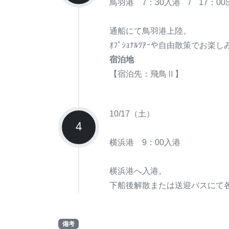
鳥羽港 7：30入港 / 17：00
通船にて鳥羽港上陸。
ｵﾌﾟｼｮﾅﾙﾂｱｰや自由散策でお楽
宿泊地
【宿泊先：飛鳥Ⅱ】
10/17（土）
4
横浜港 9：00入港
横浜港へ入港。
下船後解散または送迎バスにて
備考