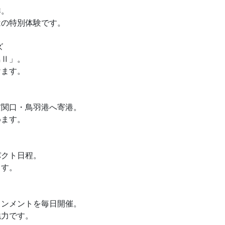
洋。
はの特別体験です。
ズ
鳥Ⅱ」。
けます。
玄関口・鳥羽港へ寄港。
めます。
パクト日程。
ます。
インメントを毎日開催。
魅力です。