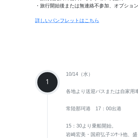
・旅行開始後または無連絡不参加、オプション
詳しいパンフレットはこちら
10/14（水）
1
各地より送迎バスまたは自家用
常陸那珂港 17：00出港
15：30より乗船開始。
岩崎宏美・国府弘子ｺﾝｻｰﾄ他、