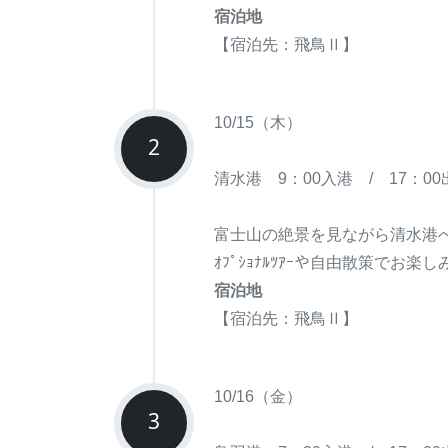
宿泊地
【宿泊先：飛鳥Ⅱ】
10/15（木）
2
清水港 9：00入港 / 17：00
富士山の絶景を見ながら清水港
ｵﾌﾟｼｮﾅﾙﾂｱｰや自由散策でお楽
宿泊地
【宿泊先：飛鳥Ⅱ】
10/16（金）
3