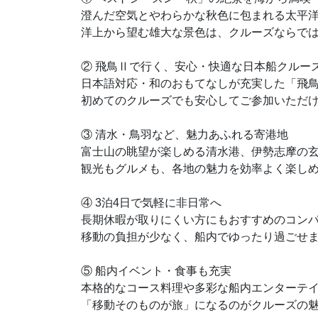
澄んだ空気とやわらかな秋色に包まれる太平
洋上から望む雄大な景色は、クルーズならで
② 飛鳥Ⅱで行く、安心・快適な日本船クルー
日本語対応・和のおもてなしが充実した「飛
初めてのクルーズでも安心してご参加いただ
③ 清水・鳥羽など、魅力あふれる寄港地
富士山の眺望が楽しめる清水港、伊勢志摩の
観光もグルメも、各地の魅力を効率よく楽し
④ 3泊4日で気軽に非日常へ
長期休暇が取りにくい方にもおすすめのコン
移動の負担が少なく、船内でゆったり過ごせ
⑤ 船内イベント・食事も充実
本格的なコース料理や多彩な船内エンターテ
「移動そのものが旅」になるのがクルーズの