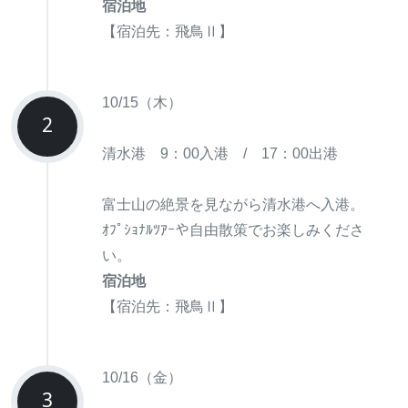
宿泊地
【宿泊先：飛鳥Ⅱ】
10/15（木）
2
清水港 9：00入港 / 17：00出港
富士山の絶景を見ながら清水港へ入港。
ｵﾌﾟｼｮﾅﾙﾂｱｰや自由散策でお楽しみくださ
い。
宿泊地
【宿泊先：飛鳥Ⅱ】
10/16（金）
3