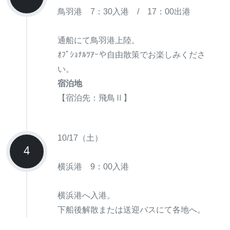
鳥羽港 7：30入港 / 17：00出港
通船にて鳥羽港上陸。
ｵﾌﾟｼｮﾅﾙﾂｱｰや自由散策でお楽しみくださ
い。
宿泊地
【宿泊先：飛鳥Ⅱ】
10/17（土）
4
横浜港 9：00入港
横浜港へ入港。
下船後解散または送迎バスにて各地へ。