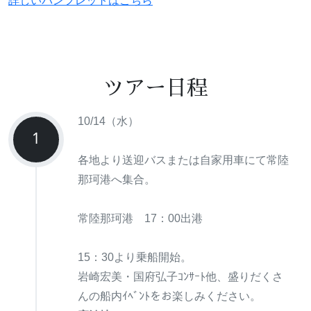
詳しいパンフレットはこちら
ツアー日程
10/14（水）
1
各地より送迎バスまたは自家用車にて常陸
那珂港へ集合。
常陸那珂港 17：00出港
15：30より乗船開始。
岩崎宏美・国府弘子ｺﾝｻｰﾄ他、盛りだくさ
んの船内ｲﾍﾞﾝﾄをお楽しみください。