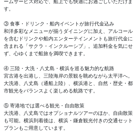
ームサービス対応で、船上でも快適にお過ごしいただけま
す。
③ 食事・ドリンク・船内イベントが旅行代金込み
和洋多彩なメニューが揃うダイニングに加え、アルコール
を含むドリンクや船内エンターテインメントも旅行代金に
含まれる「サクラ・インクルーシブ」。追加料金を気にせ
ず、心ゆくまで船旅を満喫できます。
④ 三陸・大洗・八丈島・横浜を巡る魅力的な航路
宮古港を出港し、三陸海岸の景観を眺めながら太平洋へ。
大洗港、八丈島（通船上陸）、横浜港と、自然・歴史・都
市観光をバランスよく楽しめる航路です。
⑤ 寄港地では選べる観光・自由散策
大洗港、八丈島ではオプショナルツアーのほか、自由散策
も可能。横浜到着後は、横浜・鎌倉観光付きの交通セット
プランもご用意しています。