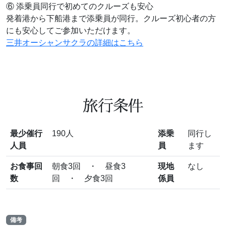
⑥ 添乗員同行で初めてのクルーズも安心
発着港から下船港まで添乗員が同行。クルーズ初心者の方
にも安心してご参加いただけます。
三井オーシャンサクラの詳細はこちら
旅行条件
最少催行
190人
添乗
同行し
人員
員
ます
お食事回
朝食3回 ・ 昼食3
現地
なし
数
回 ・ 夕食3回
係員
備考