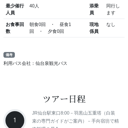
最少催行
40人
添乗
同行し
人員
員
ます
お食事回
朝食0回 ・ 昼食1
現地
なし
数
回 ・ 夕食0回
係員
備考
利用バス会社：仙台泉観光バス
ツアー日程
JR仙台駅東口8:00－羽黒山五重塔（白装
1
束の専門ガイドがご案内）－手向宿坊で精