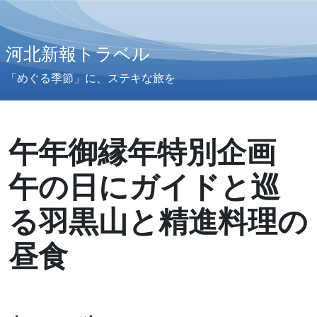
河北新報トラベル
「めぐる季節」に、ステキな旅を
午年御縁年特別企画
午の日にガイドと巡
る羽黒山と精進料理の
昼食