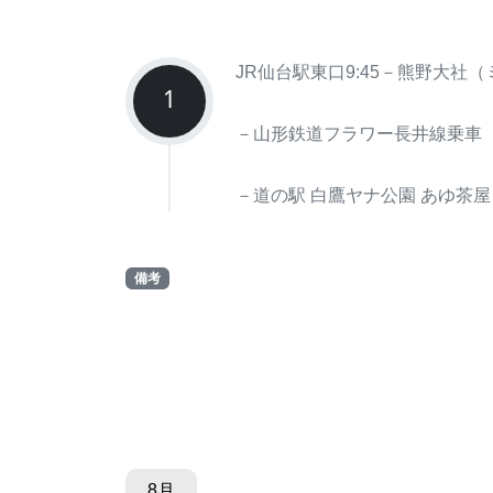
JR仙台駅東口9:45－熊野大
1
－山形鉄道フラワー長井線乗車
－道の駅 白鷹ヤナ公園 あゆ茶屋
備考
8月