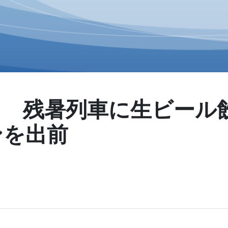
！ 残暑列車に生ビール
ンを出前