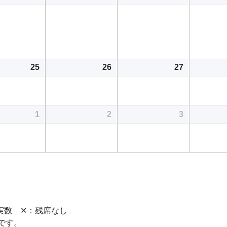
25
26
27
1
2
3
席実数 ✕：残席なし
です。