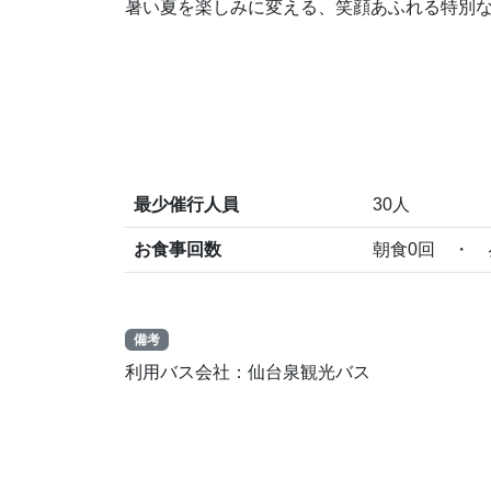
暑い夏を楽しみに変える、笑顔あふれる特別
最少催行人員
30人
お食事回数
朝食0回 ・ 
備考
利用バス会社：仙台泉観光バス