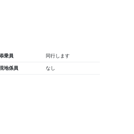
添乗員
同行します
現地係員
なし