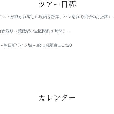
ツアー日程
社（ミストが撒かれ涼しい境内を散策、ハレ晴れで団子のお振舞）
（赤湯駅～荒砥駅の全区間約１時間）－
－朝日町ワイン城－JR仙台駅東口17:20
カレンダー