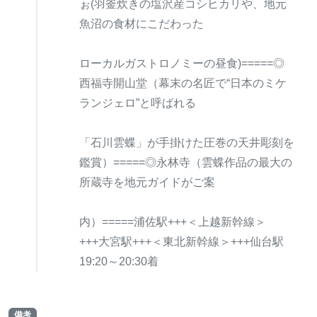
ぉ(羽釜炊きの塩沢産コシヒカリや、地元
魚沼の食材にこだわった
ローカルガストロノミーの昼食)=====◎
西福寺開山堂（幕末の名匠で“日本のミケ
ランジェロ”と呼ばれる
「石川雲蝶」が手掛けた圧巻の天井彫刻を
鑑賞）=====◎永林寺（雲蝶作品の最大の
所蔵寺を地元ガイドがご案
内）=====浦佐駅+++＜上越新幹線＞
+++大宮駅+++＜東北新幹線＞+++仙台駅
19:20～20:30着
備考