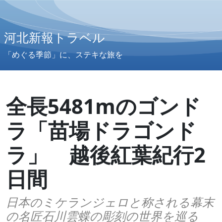
河北新報トラベル
「めぐる季節」に、ステキな旅を
全長5481mのゴンド
ラ「苗場ドラゴンド
ラ」 越後紅葉紀行2
日間
日本のミケランジェロと称される幕末
の名匠石川雲蝶の彫刻の世界を巡る