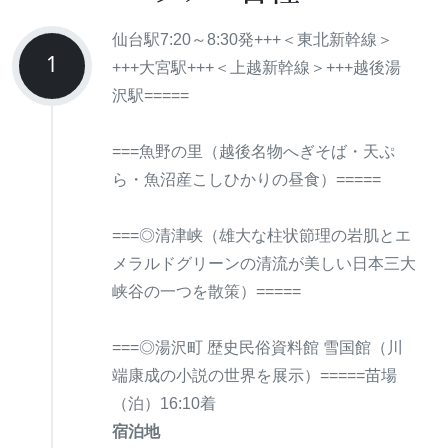
仙台駅7:20～8:30発+++＜東北新幹線＞
1
+++大宮駅+++＜上越新幹線＞+++越後湯
沢駅=====
===魚野の里（越後名物へぎそば・天ぷ
ら・魚沼産こしひかりの昼食）=====
===◎清津峡（雄大な柱状節理の岩肌とエ
メラルドグリーンの清流が美しい日本三大
峡谷の一つを散策）=====
===◎湯沢町 歴史民俗資料館 雪国館（川
端康成の小説の世界を展示）=====苗場
（泊）16:10着
宿泊地