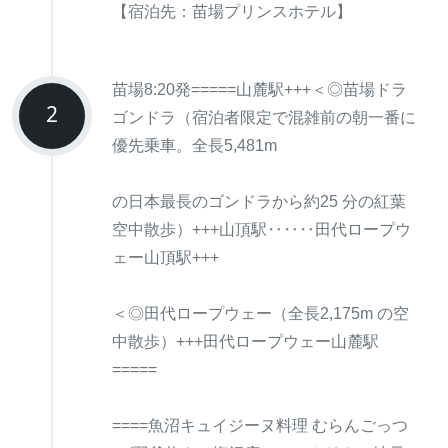
【宿泊先：苗場プリンスホテル】
苗場8:20発=====山麓駅+++＜◎苗場ドラ
2
ゴンドラ（宿泊者限定で混雑前の朝一番に
優先乗車。全長5,481m
の日本最長のゴンドラから約25 分の紅葉
空中散歩）+++山頂駅‥‥‥田代ロープウ
ェー山頂駅+++
＜◎田代ロープウェー（全長2,175m の空
中散歩）+++田代ロープウェー山麓駅
=====
====魚沼キュイジーヌ料理 むらんごっつ