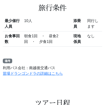
旅行条件
最少催行
10人
添乗
同行し
人員
員
ます
お食事回
朝食1回 ・ 昼食2
現地
なし
数
回 ・ 夕食1回
係員
備考
利用バス会社：南越後交通バス
苗場ドランゴンドラの詳細はこちら
ツアー日程