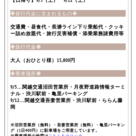
【日帰り】9/5（土） 9/12（土）
❖旅行代金に含まれるもの❖
交通費・昼食代・長瀞ライン下り乗船代・クッキ
ー詰め放題代・旅行災害補償・添乗業務諸費用等
❖旅行代金❖
大人（おひとり様）15,800円
❖乗車場所❖
9/5…関越交通沼田営業所・月夜野道路情報ターミ
ナル・渋川駅前・亀里パーキング
9/12…関越交通吾妻営業所・渋川駅前・ららん藤
岡
※沼田営業所（無料）・吾妻営業所（無料）・亀里パーキン
グ（1日400円）に駐車場をご用意しています。
※乗車場所の地図は
こちらをクリック