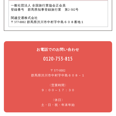
一般社団法人 全国旅行業協会正会員
登録番号 群馬県知事登録旅行業 第2-382号
関越交通株式会社
〒377-0002 群馬県渋川市中村字中島６０８番地１
お電話でのお問い合わせ
0120-753-815
〒377-0002
群馬県渋川市中村字中島６０８－１
〈営業時間〉
９：００～１７：３０
〈休日〉
土・日・祝・年末年始