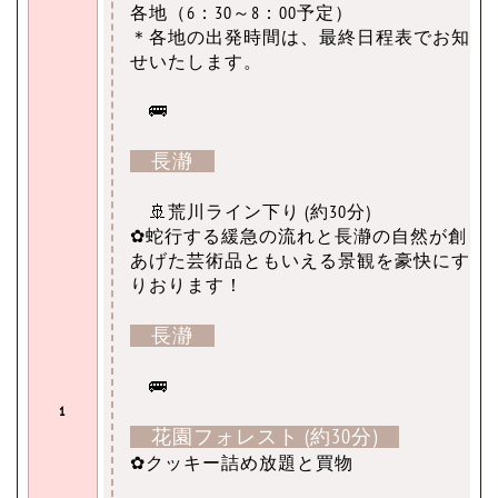
各地（6：30～8：00予定）
＊各地の出発時間は、最終日程表でお知ら
せいたします。
🚌
長瀞
🚢荒川ライン下り (約30分)
✿蛇行する緩急の流れと長瀞の自然が創り
あげた芸術品ともいえる景観を豪快にすべ
りおります！
長瀞
🚌
1
花園フォレスト (約30分)
✿クッキー詰め放題と買物