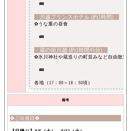
🚌
川越プリンスホテル (約1時間)
✿うな重の昼食
🚌
蔵の街川越 (約1時間45分)
✿氷川神社や蔵造りの町並みなど自由散策
🚌
各地（17：00～18：30頃）
備考
❖ご出発日❖