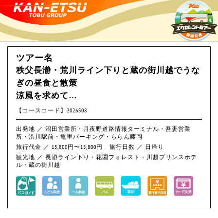
ツアー名
秩父長瀞・荒川ライン下りと蔵の街川越でうな
ぎの昼食と散策
涼風を求めて…
【コースコード】2026S08
出発地 ／ 沼田営業所・月夜野道路情報ターミナル・吾妻営業
所・渋川駅前・亀里パーキング・ららん藤岡
旅行代金 ／ 15,800円〜15,800円
旅行日数 ／ 日帰り
観光地 ／ 長瀞ライン下り・花園フォレスト・川越プリンスホテ
ル・蔵の街川越