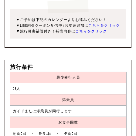
▼ご予約は下記のカレンダーよりお進みください！
▼LINE割引クーポン配信中♪お友達追加は
こちらをクリック
▼旅行災害補償付き！補償内容は
こちらをクリック
旅行条件
最少催行人員
25人
添乗員
ガイドまたは添乗員が同行します
お食事回数
朝食0回 ・ 昼食1回 ・ 夕食0回