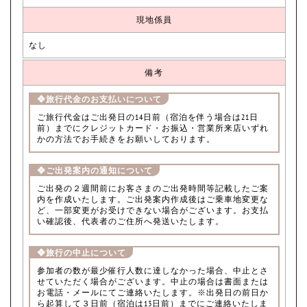
現地係員
なし
備考
❖旅行代金のお支払いについて
ご旅行代金はご出発日の14日前（宿泊を伴う場合は21日
前）までにクレジットカード・お振込・営業所来店いずれ
かの方法でお手続きをお願いしております。
❖ご出発案内の通知について
ご出発の２週間前にお客さまのご出発時間等記載したご案
内を作成いたします。ご出発案内作成後はご乗車地変更な
ど、一部変更がお受けできない場合がございます。お支払
い確認後、代表者のご住所へ発送いたします。
❖旅行の中止について
参加者の数が最少催行人数に達しなかった場合、中止とさ
せていただく場合がございます。中止の場合は書面または
お電話・メールにてご連絡いたします。※出発日の前日か
ら起算して３日前（宿泊は13日前）までにご連絡いたしま