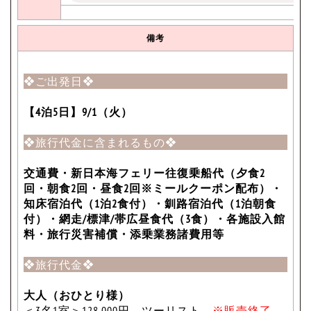
備考
❖ご出発日❖
【4泊5日】9/1（火）
❖旅行代金に含まれるもの❖
交通費・新日本海フェリー往復乗船代（夕食2
回・朝食2回・昼食2回※ミールクーポン配布）・
知床宿泊代（1泊2食付）・釧路宿泊代（1泊朝食
付）・網走/標津/帯広昼食代（3食）・各施設入館
料・旅行災害補償・添乗業務諸費用等
❖旅行代金❖
大人（おひとり様）
＜3名1室＞128,000円 ツーリスト
※販売終了