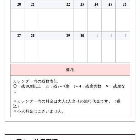
20
21
22
23
24
25
26
27
28
29
30
1
2
3
備考
カレンダー内の残数表記
◯：残10席以上 △：残5～9席 1～4：残席実数 ✕：残席な
し
※カレンダー内の料金は大人1人当りの旅行代金です。（税
込）
※小人料金はございません。