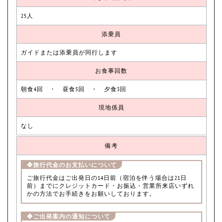
25人
添乗員
ガイドまたは添乗員が同行します
お食事回数
朝食4回 ・ 昼食5回 ・ 夕食3回
現地係員
なし
備考
❖旅行代金のお支払いについて
ご旅行代金はご出発日の14日前（宿泊を伴う場合は21日
前）までにクレジットカード・お振込・営業所来店いずれ
かの方法でお手続きをお願いしております。
❖ご出発案内の通知について