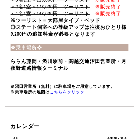
＜2名1室＞138,000円 ツーリスト
※販売終了
＜1名1室＞148,000円 ツーリスト
※販売終了
※ツーリスト＝大部屋タイプ・ベッド
◎ステート個室への等級アップは往復おひとり様
9,200円の追加料金が必要となります
❖乗車場所❖
ららん藤岡・渋川駅前・関越交通沼田営業所・月
夜野道路情報ターミナル
※沼田営業所（無料）に駐車場をご用意しています。
※乗車場所の地図は
こちらをクリック
カレンダー
9月
全期間・料金