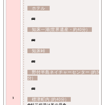
ホテル
🚌
知床一湖(世界遺産・約40分)
🚌
知床峠
🚌
野付半島ネイチャーセンター (約30
分)
🚌
3
標津町内 (約40分)
✿鮭三代漬け丼の昼食