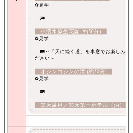
✿見学
🚌
小清水原生花園 (約30分)
✿見学
🚌～「天に続く道」を車窓でお楽しみく
ださい～
オシンコシンの滝 (約30分)
✿見学
🚌
知床温泉／知床第一ホテル（泊）