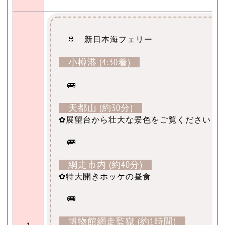
【
🚢 新日本海フェリー
小樽港 (4:30着)
🚌
天都山 (約30分)
✿展望台から壮大な景色をご覧ください
🚌
網走市内 (約40分)
✿特大開きホッケの昼食
🚌
博物館網走監獄 (約1時間)
2