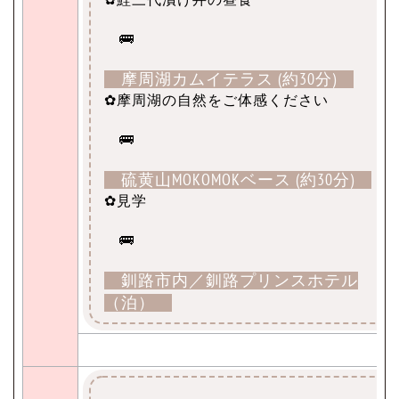
🚌
摩周湖カムイテラス (約30分)
✿摩周湖の自然をご体感ください
🚌
硫黄山MOKOMOKベース (約30分)
✿見学
🚌
釧路市内／釧路プリンスホテル
（泊）
【宿