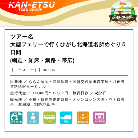
ツアー名
大型フェリーで行くひがし北海道名所めぐり５
日間
(網走・知床・釧路・帯広)
【コースコード】2026S16
出発地 ／ ららん藤岡・渋川駅前・関越交通沼田営業所・月夜野
道路情報ターミナル
旅行代金 ／ 128,000円〜157,200円
旅行日数 ／ 4泊5日
観光地 ／ 小樽・博物館網走監獄・オシンコシンの滝・ウトロ温
泉・摩周湖・釧路湿原 等