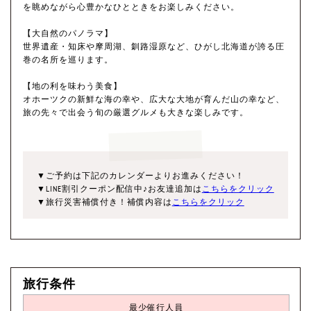
を眺めながら心豊かなひとときをお楽しみください。
【大自然のパノラマ】
世界遺産・知床や摩周湖、釧路湿原など、ひがし北海道が誇る圧
巻の名所を巡ります。
【地の利を味わう美食】
オホーツクの新鮮な海の幸や、広大な大地が育んだ山の幸など、
旅の先々で出会う旬の厳選グルメも大きな楽しみです。
▼ご予約は下記のカレンダーよりお進みください！
▼LINE割引クーポン配信中♪お友達追加は
こちらをクリック
▼旅行災害補償付き！補償内容は
こちらをクリック
旅行条件
最少催行人員