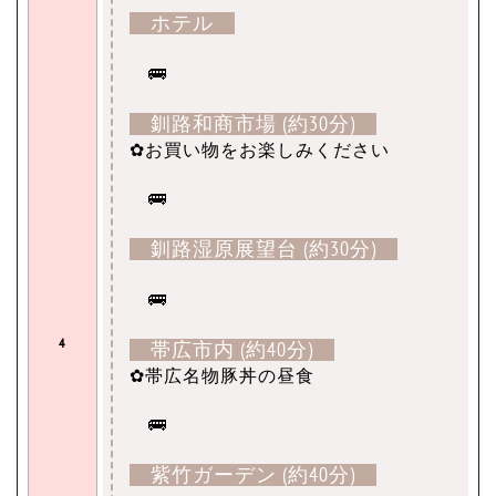
ホテル
🚌
釧路和商市場 (約30分)
✿お買い物をお楽しみください
🚌
釧路湿原展望台 (約30分)
🚌
4
帯広市内 (約40分)
✿帯広名物豚丼の昼食
🚌
紫竹ガーデン (約40分)