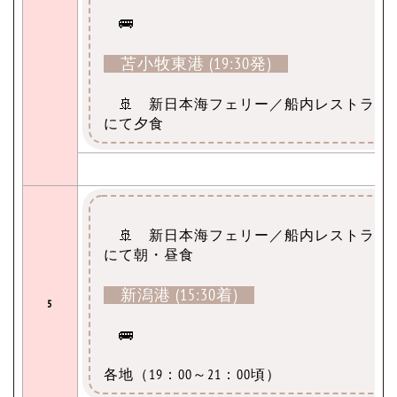
🚌
苫小牧東港 (19:30発)
🚢 新日本海フェリー／船内レストラン
にて夕食
【
🚢 新日本海フェリー／船内レストラン
にて朝・昼食
新潟港 (15:30着)
5
🚌
各地（19：00～21：00頃）