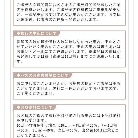
ご出発の２週間前にお客さまのご出発時間等記載したご案
内を作成いたします。ご出発案内作成後はご乗車地変更な
ど、一部変更がお受けできない場合がございます。お支払
い確認後、代表者のご住所へ発送いたします。
❖旅行の中止について
参加者の数が最少催行人数に達しなかった場合、中止とさ
せていただく場合がございます。中止の場合は書面または
お電話・メールにてご連絡いたします。※出発日の前日か
ら起算して３日前（宿泊は13日前）までにご連絡いたしま
す。
❖バスのお座席希望について
誠に申し訳ございませんが、お座席の指定・ご希望は承る
ことができません。弊社に一任いただいておりますので、
ご了承くださいませ。
❖お取消料について
お客様のご都合で旅行を取り消される場合には下記取消料
を申し受けます。
10日（宿泊を伴う場合は20日）～8日前⇒20％、7～2日前
⇒30％、1日前⇒40％、当日⇒50％、出発後100％は承るこ
とができません。