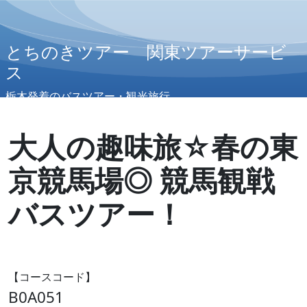
とちのきツアー 関東ツアーサービ
ス
栃木発着のバスツアー・観光旅行
大人の趣味旅☆春の東
京競馬場◎ 競馬観戦
バスツアー！
【コースコード】
B0A051