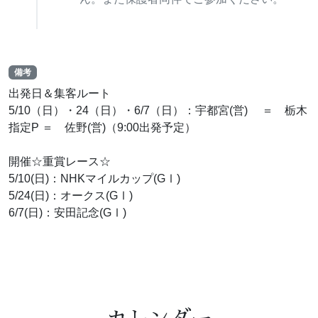
備考
出発日＆集客ルート
5/10（日）・24（日）・6/7（日）：宇都宮(営) ＝ 栃木
指定P ＝ 佐野(営)（9:00出発予定）
開催☆重賞レース☆
5/10(日)：NHKマイルカップ(GⅠ)
5/24(日)：オークス(GⅠ)
6/7(日)：安田記念(GⅠ)