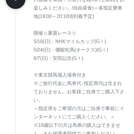
楽しみください。/自由昼食)＝各指定乗車
地(19:00～20:10頃到着予定)
開催☆重賞レース☆
5/10(日)：NHKマイルカップ(GⅠ)
5/24(日)：優駿牝馬(オークス)(GⅠ)
6/7(日)：安田記念(GⅠ)
※東京競馬場入場券付き
※ご旅行代金に馬券代･指定席代は含まれ
ておりません。お客様ご自身でご購入下さ
い。
＜指定席をご希望の方はご自身で事前にイ
ンターネットにてご購入ください。＞
※19歳以下の方は馬券の購入はできませ
ん。また保護者同伴でご参加ください。