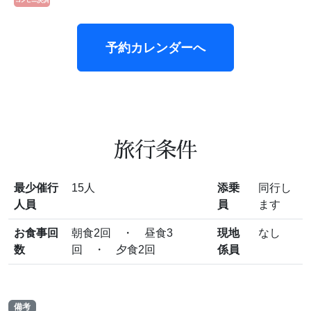
予約カレンダーへ
旅行条件
最少催行
15人
添乗
同行し
人員
員
ます
お食事回
朝食2回 ・ 昼食3
現地
なし
数
回 ・ 夕食2回
係員
備考