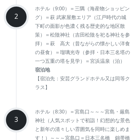
ホテル（9:00）＝三隅（海産物ショッピン
2
グ）＝萩 武家屋敷エリア（江戸時代の城
下町の面影が色濃く残る歴史的な地区散
策）＝松陰神社（吉田松陰を祀る神社を参
拝）＝萩 高大（昔ながらの懐かしい洋食
の昼食）＝瑠璃光寺（参拝・日本三名塔の
一つ五重の塔を見学）＝宮浜温泉（泊）
宿泊地
【宿泊先：安芸グランドホテル又は同等ク
ラス】
ホテル（8:30）＝宮島口～～～宮島・厳島
3
神社（人気スポットで初詣！幻想的な景色
と新年の清々しい雰囲気を同時に楽しめま
す！）～～～宮島口＝日本三名橋 錦帯橋