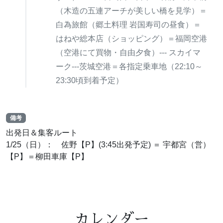
（木造の五連アーチが美しい橋を見学）＝
白為旅館（郷土料理 岩国寿司の昼食）＝
はねや総本店（ショッピング）＝福岡空港
（空港にて買物・自由夕食）--- スカイマ
ーク---茨城空港＝各指定乗車地（22:10～
23:30頃到着予定）
備考
出発日＆集客ルート
1/25（日）： 佐野【P】(3:45出発予定) ＝ 宇都宮（営）
【P】＝柳田車庫【P】
カレンダー