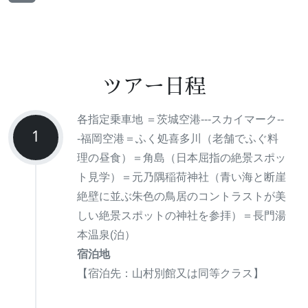
ツアー日程
各指定乗車地 ＝茨城空港---スカイマーク--
1
-福岡空港＝ふく処喜多川（老舗でふぐ料
理の昼食）＝角島（日本屈指の絶景スポッ
ト見学）＝元乃隅稲荷神社（青い海と断崖
絶壁に並ぶ朱色の鳥居のコントラストが美
しい絶景スポットの神社を参拝）＝長門湯
本温泉(泊）
宿泊地
【宿泊先：山村別館又は同等クラス】