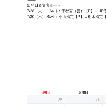
出発日＆集客ルート
7/28（火） Aﾙｰﾄ：宇都宮（営）【P】→ J
7/30（木） Bﾙｰﾄ：小山指定【P】→栃木指定
日曜日
月曜日
30
31