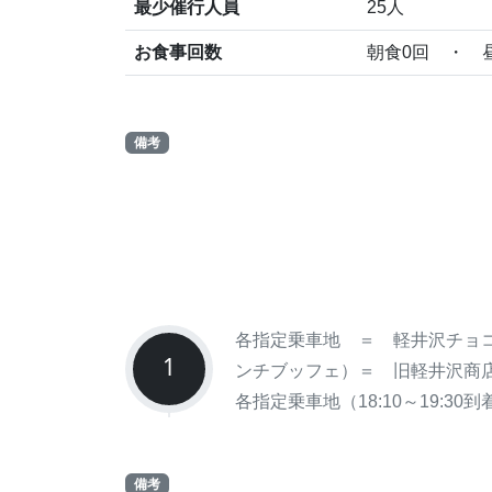
最少催行人員
25人
お食事回数
朝食0回 ・ 
備考
各指定乗車地 ＝ 軽井沢チョ
1
ンチブッフェ）＝ 旧軽井沢商
各指定乗車地（18:10～19:30
備考