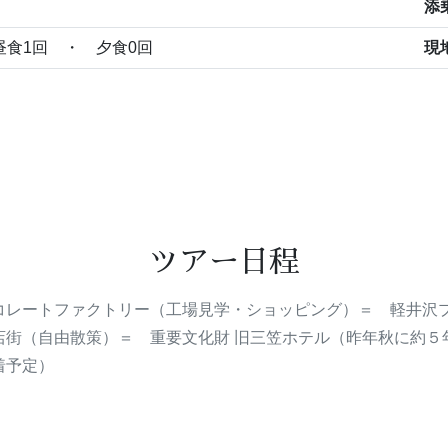
添
昼食1回 ・ 夕食0回
現
ツアー日程
コレートファクトリー（工場見学・ショッピング）＝ 軽井沢
店街（自由散策）＝ 重要文化財 旧三笠ホテル（昨年秋に約５
到着予定）