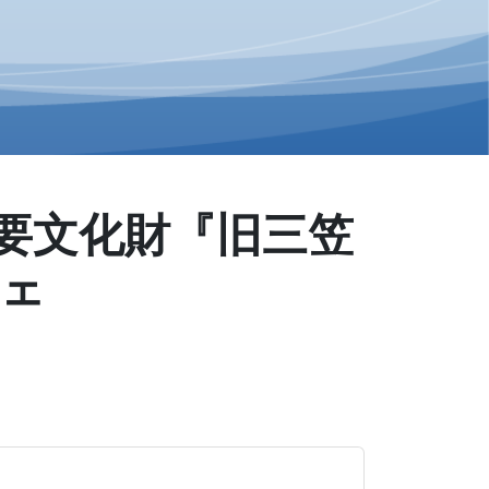
要文化財『旧三笠
フェ