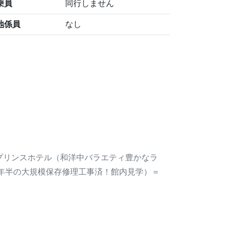
乗員
同行しません
地係員
なし
プリンスホテル（和洋中バラエティ豊かなラ
年半の大規模保存修理工事済！館内見学）＝