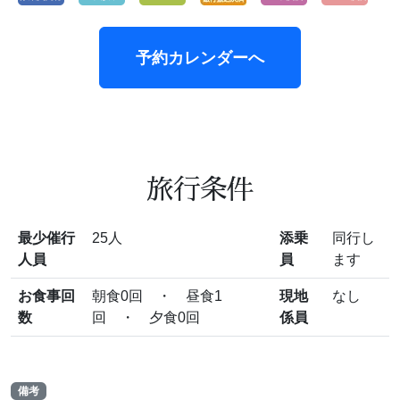
予約カレンダーへ
旅行条件
最少催行
25人
添乗
同行し
人員
員
ます
お食事回
朝食0回 ・ 昼食1
現地
なし
数
回 ・ 夕食0回
係員
備考