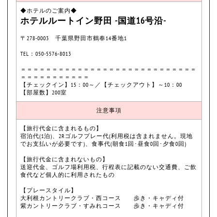
◆ホテルのご案内◆
ホテルルートイン野田 -国道16号沿-
〒278-0003 千葉県野田市鶴奉14番地1
TEL：050-5576-8013
＝＝＝＝＝＝＝＝＝＝＝＝＝＝＝＝＝＝＝＝＝＝＝＝＝＝＝＝
＝＝＝＝＝＝＝＝＝＝＝
【チェックイン】15：00～／【チェックアウト】～10：00
【部屋数】200室
注意事項
【旅行代金に含まれるもの】
宿泊代(1泊)、2Rゴルフプレー代(利用税は含まれません。現地
でお支払いが必要です)、食事代(朝食1回･昼食0回･夕食0回)
【旅行代金に含まれないもの】
送迎代金、ゴルフ場利用税、行程表に記載のない交通費、ご飲
食代など個人的に利用されたもの
【プレースタイル】
大利根カントリークラブ・西コース 歩き・キャディ付
紫カントリークラブ・すみれコース 歩き・キャディ付