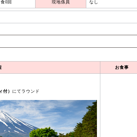
食0回
現地係員
なし
程
お食事
ィ付）
にてラウンド