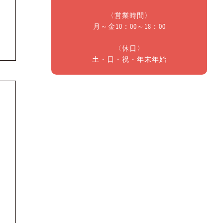
〈営業時間〉
月～金10：00～18：00
〈休日〉
土・日・祝・年末年始