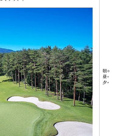
朝○
昼×
夕×