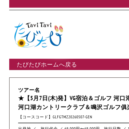
たびたびホームへ戻る
ツアー名
★【5月7日(木)発】VG宿泊＆ゴルフ 河口湖
河口湖カントリークラブ＆鳴沢ゴルフ俱
【コースコード】GLFGTMZ20260507-GEN
出発地 ／
旅行代金 ／ 69,000円〜69,000円
旅行日数 ／ 