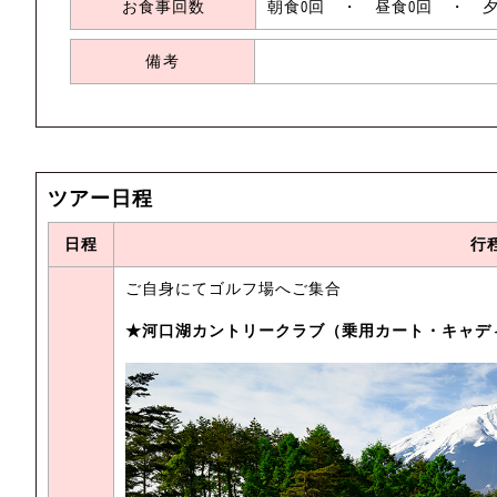
お食事回数
朝食0回 ・ 昼食0回 ・ 夕
備考
ツアー日程
日程
行
ご自身にてゴルフ場へご集合
★河口湖カントリークラブ（乗用カート・キャデ