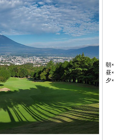
朝×
昼×
夕×