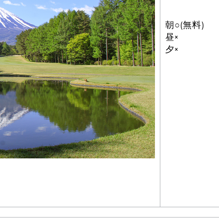
朝○(無料)
昼×
夕×