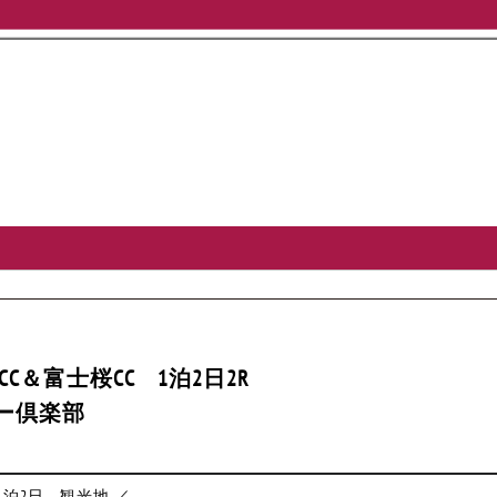
CC＆富士桜CC 1泊2日2R
ー倶楽部
1泊2日
観光地 ／