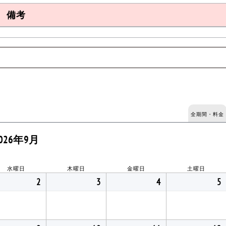
備考
全期間・料金
026年9月
水曜日
木曜日
金曜日
土曜日
2
3
4
5