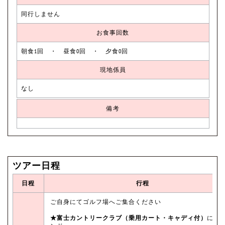
同行しません
お食事回数
朝食1回 ・ 昼食0回 ・ 夕食0回
現地係員
なし
備考
ツアー日程
日程
行程
ご自身にてゴルフ場へご集合ください
★富士カントリークラブ（乗用カート・キャディ付）
にて