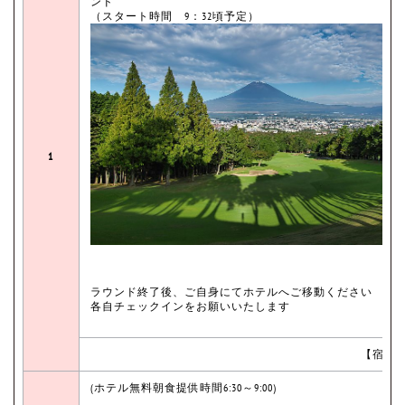
ンド
（スタート時間 9：32頃予定）
1
ラウンド終了後、ご自身にてホテルへご移動ください
各自チェックインをお願いいたします
【宿泊先
(ホテル無料朝食提供時間6:30～9:00)