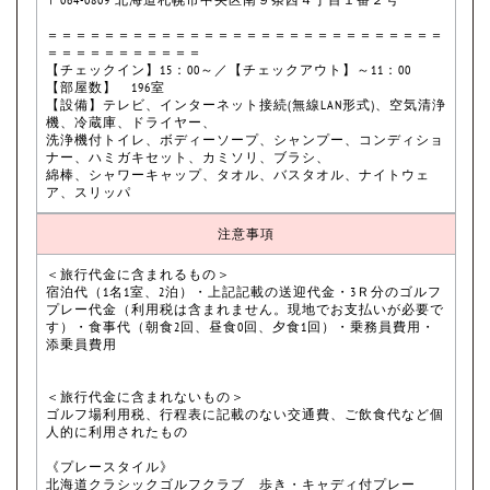
＝＝＝＝＝＝＝＝＝＝＝＝＝＝＝＝＝＝＝＝＝＝＝＝＝＝＝＝
＝＝＝＝＝＝＝＝＝＝＝
【チェックイン】15：00～／【チェックアウト】～11：00
【部屋数】 196室
【設備】テレビ、インターネット接続(無線LAN形式)、空気清浄
機、冷蔵庫、ドライヤー、
洗浄機付トイレ、ボディーソープ、シャンプー、コンディショ
ナー、ハミガキセット、カミソリ、ブラシ、
綿棒、シャワーキャップ、タオル、バスタオル、ナイトウェ
ア、スリッパ
注意事項
＜旅行代金に含まれるもの＞
宿泊代（1名1室、2泊）・上記記載の送迎代金・3Ｒ分のゴルフ
プレー代金（利用税は含まれません。現地でお支払いが必要で
す）・食事代（朝食2回、昼食0回、夕食1回）・乗務員費用・
添乗員費用
＜旅行代金に含まれないもの＞
ゴルフ場利用税、行程表に記載のない交通費、ご飲食代など個
人的に利用されたもの
《プレースタイル》
北海道クラシックゴルフクラブ 歩き・キャディ付プレー