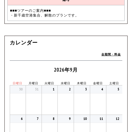
■■■ツアーのご案内■■■
・新千歳空港集合、解散のプランです。
カレンダー
全期間・料金
2026年9月
日曜日
月曜日
火曜日
水曜日
木曜日
金曜日
土曜日
30
31
1
2
3
4
5
6
7
8
9
10
11
12