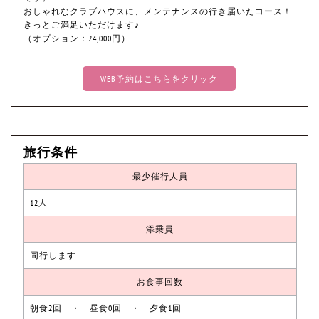
おしゃれなクラブハウスに、メンテナンスの行き届いたコース！
きっとご満足いただけます♪
（オプション：24,000円）
WEB予約はこちらをクリック
旅行条件
最少催行人員
12人
添乗員
同行します
お食事回数
朝食2回 ・ 昼食0回 ・ 夕食1回