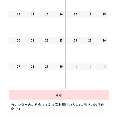
13
14
15
16
17
18
19
20
21
22
23
24
25
26
27
28
29
30
1
2
3
備考
カレンダー内の料金は１名１室利用時の大人1人当りの旅行代
金です。