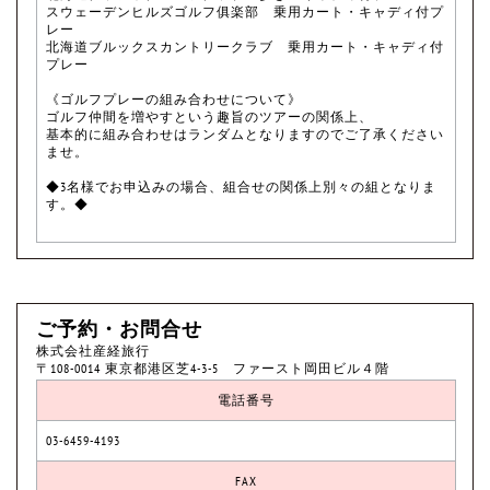
スウェーデンヒルズゴルフ俱楽部 乗用カート・キャディ付プ
レー
北海道ブルックスカントリークラブ 乗用カート・キャディ付
プレー
《ゴルフプレーの組み合わせについて》
ゴルフ仲間を増やすという趣旨のツアーの関係上、
基本的に組み合わせはランダムとなりますのでご了承ください
ませ。
◆3名様でお申込みの場合、組合せの関係上別々の組となりま
す。◆
ご予約・お問合せ
株式会社産経旅行
〒108-0014 東京都港区芝4-3-5 ファースト岡田ビル４階
電話番号
03-6459-4193
FAX