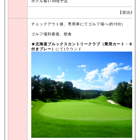
ホテル着17:00頃予定
【宿泊先：
チェックアウト後、専用車にてゴルフ場へ(約70分)
ゴルフ場到着後、朝食
★北海道ブルックスカントリークラブ（乗用カート・キャ
付きプレー）
にて1ラウンド