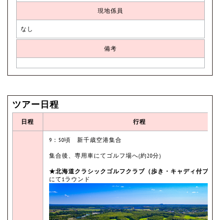
現地係員
なし
備考
ツアー日程
日程
行程
9：50頃 新千歳空港集合
集合後、専用車にてゴルフ場へ(約20分)
★北海道クラシックゴルフクラブ（歩き・キャディ付プレ
にて1ラウンド