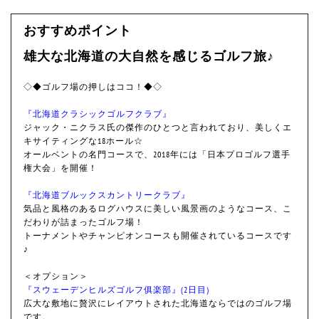
おすすめポイント
雄大な北海道の大自然を感じるゴルフ旅♪
◇◆ゴルフ場の押しはココ！◆◇
『北海道クラシックゴルフクラブ』
ジャック・ニクラス氏の傑作のひとつと言われており、美しくエ
キサイティングな18ホール☆
オールベントの名門コースで、2018年には「日本プロゴルフ選手
権大会」を開催！
『北海道ブルックスカントリークラブ』
気品と風格のあるログハウスに美しい風景画のようなコース、こ
だわりが詰まったゴルフ場！
トーナメントやチャンピオンコースも開催されているコースです
♪
＜オプション＞
『スウェーデンヒルズゴルフ俱楽部』(2日目)
広大な敷地に贅沢にレイアウトされた北海道ならではのゴルフ場
です。