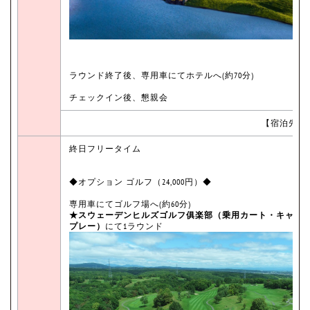
ラウンド終了後、専用車にてホテルへ(約70分)
チェックイン後、懇親会
【宿泊先：
終日フリータイム
◆オプション ゴルフ（24,000円）◆
専用車にてゴルフ場へ(約60分)
★スウェーデンヒルズゴルフ俱楽部（乗用カート・キャデ
プレー）
にて1ラウンド