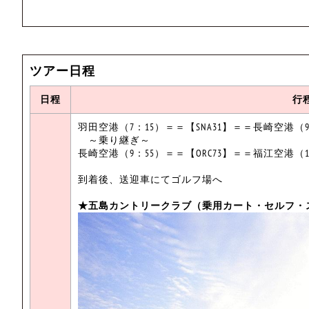
ツアー日程
日程
行
羽田空港（7：15）＝＝【SNA31】＝＝長崎空港（9
～乗り継ぎ～
長崎空港（9：55）＝＝【ORC73】＝＝福江空港（1
到着後、送迎車にてゴルフ場へ
★五島カントリークラブ（乗用カート・セルフ・