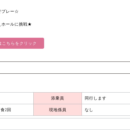
でプレー☆
えホールに挑戦★
約はこちらをクリック
添乗員
同行します
食2回
現地係員
なし