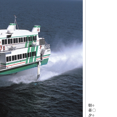
朝○
昼〇
夕○