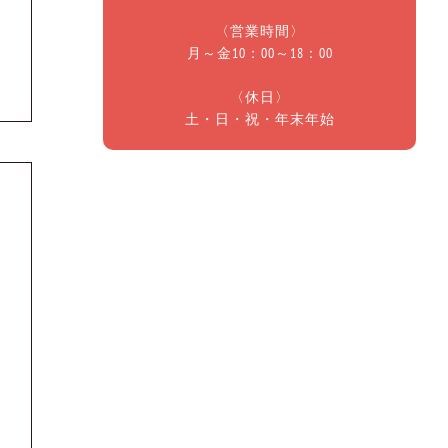
〈営業時間〉
月～金10：00～18：00
〈休日〉
土・日・祝・年末年始