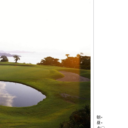
朝×
昼×
夕〇