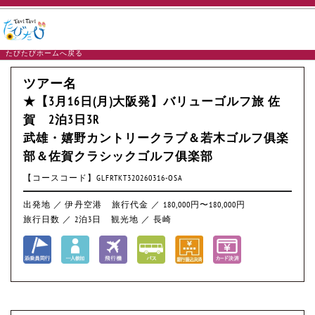
たびたびホームへ戻る
ツアー名
★【3月16日(月)大阪発】バリューゴルフ旅 佐
賀 2泊3日3R
武雄・嬉野カントリークラブ＆若木ゴルフ俱楽
部＆佐賀クラシックゴルフ俱楽部
【コースコード】GLFRTKT320260316-OSA
出発地 ／ 伊丹空港
旅行代金 ／ 180,000円〜180,000円
旅行日数 ／ 2泊3日
観光地 ／ 長崎