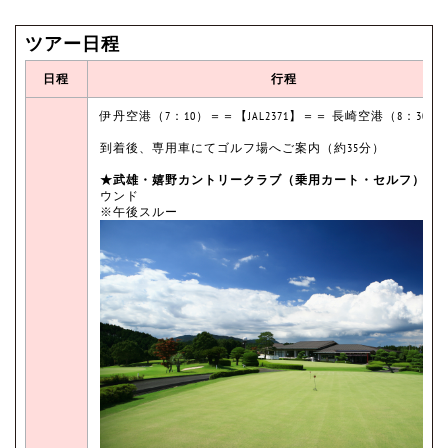
ツアー日程
日程
行程
伊丹空港（7：10）＝＝【JAL2371】＝＝ 長崎空港（8：30）
到着後、専用車にてゴルフ場へご案内（約35分）
★武雄・嬉野カントリークラブ（乗用カート・セルフ）
に
ウンド
※午後スルー