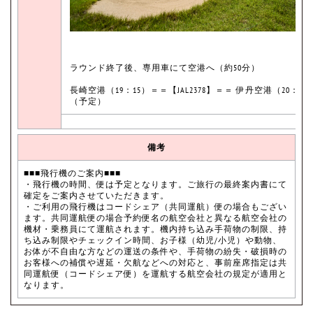
ラウンド終了後、専用車にて空港へ（約50分）
長崎空港（19：15）＝＝【JAL2378】＝＝ 伊丹空港（20：30
（予定）
備考
■■■飛行機のご案内■■■
・飛行機の時間、便は予定となります。ご旅行の最終案内書にて
確定をご案内させていただきます。
・ご利用の飛行機はコードシェア（共同運航）便の場合もござい
ます。共同運航便の場合予約便名の航空会社と異なる航空会社の
機材・乗務員にて運航されます。機内持ち込み手荷物の制限、持
ち込み制限やチェックイン時間、お子様（幼児/小児）や動物、
お体が不自由な方などの運送の条件や、手荷物の紛失・破損時の
お客様への補償や遅延・欠航などへの対応と、事前座席指定は共
同運航便（コードシェア便）を運航する航空会社の規定が適用と
なります。