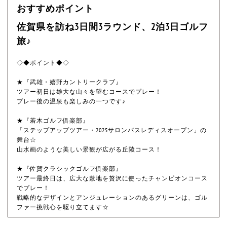
おすすめポイント
佐賀県を訪ね3日間3ラウンド、2泊3日ゴルフ
旅♪
◇◆ポイント◆◇
★『武雄・嬉野カントリークラブ』
ツアー初日は雄大な山々を望むコースでプレー！
プレー後の温泉も楽しみの一つです♪
★『若木ゴルフ俱楽部』
「ステップアップツアー・2025サロンパスレディスオープン」の
舞台☆
山水画のような美しい景観が広がる丘陵コース！
★『佐賀クラシックゴルフ俱楽部』
ツアー最終日は、広大な敷地を贅沢に使ったチャンピオンコース
でプレー！
戦略的なデザインとアンジュレーションのあるグリーンは、ゴル
ファー挑戦心を駆り立てます☆