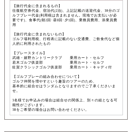
【旅行代金に含まれるもの】
往復航空券代金、宿泊代(2泊)、上記記載の送迎代金、3R分のゴ
ルフプレー代金(利用税は含まれません。現地でお支払いが必
要です)、食事代(朝2回･昼0回･夕1回)、乗務員費用、添乗員費
用
【旅行代金に含まれないもの】
ゴルフ場利用税、行程表に記載のない交通費、ご飲食代など個
人的に利用されたもの
【プレースタイル】
武雄・嬉野カントリークラブ 乗用カート・セルフ
若木ゴルフ俱楽部 乗用カート・セルフ
佐賀クラシックゴルフ俱楽部 乗用カート・キャディ付
【ゴルフプレーの組み合わせについて】
ゴルフ仲間を増やすという趣旨のツアーのため、
基本的に組合せはランダムとなりますのでご了承くださいま
せ。
3名様でお申込みの場合は組合せの関係上、別々の組となる可
能性がございます。
3Bをご希望の場合はお問い合わせください。