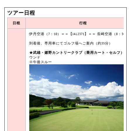
ツアー日程
日程
行程
伊丹空港（7：10）＝＝【JAL2371】＝＝ 長崎空港（8：30）
到着後、専用車にてゴルフ場へご案内（約35分）
★武雄・嬉野カントリークラブ（乗用カート・セルフ）
に
ウンド
※午後スルー