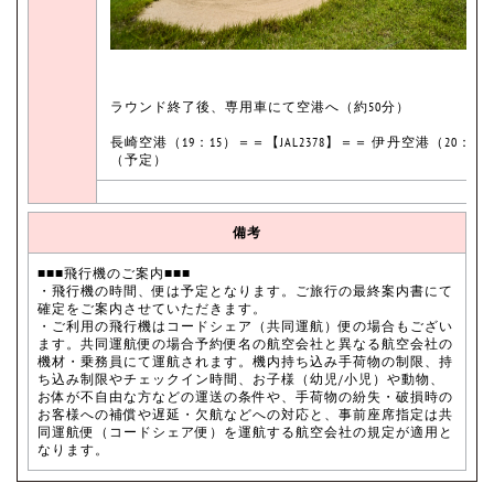
ラウンド終了後、専用車にて空港へ（約50分）
長崎空港（19：15）＝＝【JAL2378】＝＝ 伊丹空港（20：30
（予定）
備考
■■■飛行機のご案内■■■
・飛行機の時間、便は予定となります。ご旅行の最終案内書にて
確定をご案内させていただきます。
・ご利用の飛行機はコードシェア（共同運航）便の場合もござい
ます。共同運航便の場合予約便名の航空会社と異なる航空会社の
機材・乗務員にて運航されます。機内持ち込み手荷物の制限、持
ち込み制限やチェックイン時間、お子様（幼児/小児）や動物、
お体が不自由な方などの運送の条件や、手荷物の紛失・破損時の
お客様への補償や遅延・欠航などへの対応と、事前座席指定は共
同運航便（コードシェア便）を運航する航空会社の規定が適用と
なります。