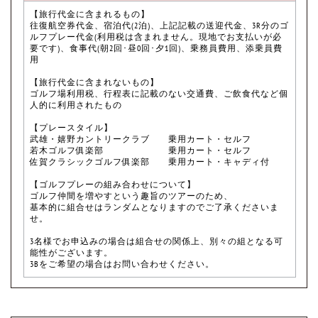
【旅行代金に含まれるもの】
往復航空券代金、宿泊代(2泊)、上記記載の送迎代金、3R分のゴ
ルフプレー代金(利用税は含まれません。現地でお支払いが必
要です)、食事代(朝2回･昼0回･夕1回)、乗務員費用、添乗員費
用
【旅行代金に含まれないもの】
ゴルフ場利用税、行程表に記載のない交通費、ご飲食代など個
人的に利用されたもの
【プレースタイル】
武雄・嬉野カントリークラブ 乗用カート・セルフ
若木ゴルフ俱楽部 乗用カート・セルフ
佐賀クラシックゴルフ俱楽部 乗用カート・キャディ付
【ゴルフプレーの組み合わせについて】
ゴルフ仲間を増やすという趣旨のツアーのため、
基本的に組合せはランダムとなりますのでご了承くださいま
せ。
3名様でお申込みの場合は組合せの関係上、別々の組となる可
能性がございます。
3Bをご希望の場合はお問い合わせください。