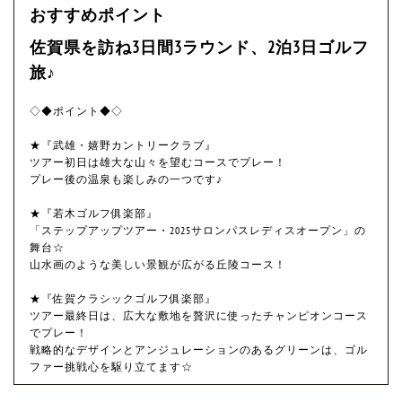
おすすめポイント
佐賀県を訪ね3日間3ラウンド、2泊3日ゴルフ
旅♪
◇◆ポイント◆◇
★『武雄・嬉野カントリークラブ』
ツアー初日は雄大な山々を望むコースでプレー！
プレー後の温泉も楽しみの一つです♪
★『若木ゴルフ俱楽部』
「ステップアップツアー・2025サロンパスレディスオープン」の
舞台☆
山水画のような美しい景観が広がる丘陵コース！
★『佐賀クラシックゴルフ俱楽部』
ツアー最終日は、広大な敷地を贅沢に使ったチャンピオンコース
でプレー！
戦略的なデザインとアンジュレーションのあるグリーンは、ゴル
ファー挑戦心を駆り立てます☆