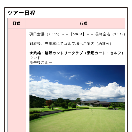
ツアー日程
日程
行程
羽田空港（7：15）＝＝【SNA31】＝＝ 長崎空港（9：15）予
到着後、専用車にてゴルフ場へご案内（約35分）
★武雄・嬉野カントリークラブ（乗用カート・セルフ）
に
ウンド
※午後スルー