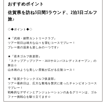
おすすめポイント
佐賀県を訪ね3日間3ラウンド、2泊3日ゴルフ
旅♪
◇◆ポイント◆◇
★『武雄・嬉野カントリークラブ』
ツアー初日は雄大な山々を望むコースでプレー！
プレー後の温泉も楽しみの一つです♪
★『若木ゴルフ俱楽部』
「ステップアップツアー・2025サロンパスレディスオープン」の
舞台☆
山水画のような美しい景観が広がる丘陵コース！
★『佐賀クラシックゴルフ俱楽部』
ツアー最終日は、広大な敷地を贅沢に使ったチャンピオンコース
でプレー！
戦略的なデザインとアンジュレーションのあるグリーンは、ゴル
ファー挑戦心を駆り立てます☆