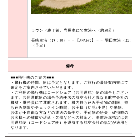
ラウンド終了後、専用車にて空港へ（約50分）
長崎空港（19：30）＝＝【ANA670】＝＝ 羽田空港（21：10
（予定）
備考
■■■飛行機のご案内■■■
・飛行機の時間、便は予定となります。ご旅行の最終案内書にて
確定をご案内させていただきます。
・ご利用の飛行機はコードシェア（共同運航）便の場合もござい
ます。共同運航便の場合予約便名の航空会社と異なる航空会社の
機材・乗務員にて運航されます。機内持ち込み手荷物の制限、持
ち込み制限やチェックイン時間、お子様（幼児/小児）や動物、
お体が不自由な方などの運送の条件や、手荷物の紛失・破損時の
お客様への補償や遅延・欠航などへの対応と、事前座席指定は共
同運航便（コードシェア便）を運航する航空会社の規定が適用と
なります。