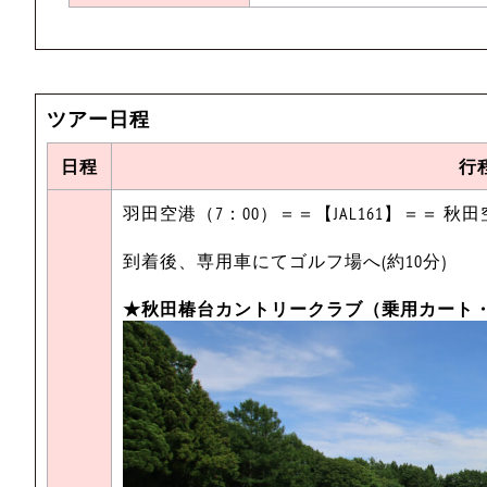
ツアー日程
日程
行
羽田空港（7：00）＝＝【JAL161】＝＝ 秋
到着後、専用車にてゴルフ場へ(約10分)
★秋田椿台カントリークラブ（乗用カート