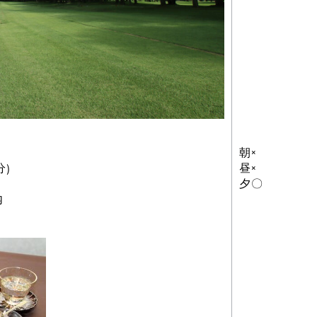
朝×
昼×
)
夕〇
内