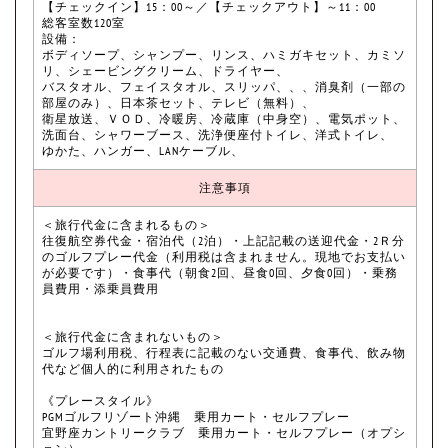
【チェックイン】15：00～／【チェックアウト】～11：00
総客室数120室
設備：
ボディソープ、シャンプー、リンス、ハミガキセット、カミソ
リ、シェービングクリーム、ドライヤー、
バスタオル、フェイスタオル、スリッパ、、、消臭剤（一部の
部屋のみ）、日本茶セット、テレビ（無料）、
衛星放送、ＶＯＤ、冷暖房、冷蔵庫（中身空）、電気ポット、
洗面台、シャワーブース、洗浄便座付トイレ、洋式トイレ、
ゆかた、ハンガー、LANケーブル、
注意事項
＜旅行代金に含まれるもの＞
往復航空券代金・宿泊代（2泊）・上記記載の送迎代金・2Ｒ分
のゴルフプレー代金（利用税は含まれません。現地でお支払い
が必要です）・食事代（朝食2回、昼食0回、夕食0回）・乗務
員費用・添乗員費用
＜旅行代金に含まれないもの＞
ゴルフ場利用税、行程表に記載のない交通費、食事代、飲み物
代など個人的に利用されたもの
《プレースタイル》
PGMゴルフリゾート沖縄 乗用カート・セルフプレー
宜野座カントリークラブ 乗用カート・セルフプレー（オプシ