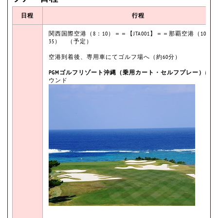
日程
行程
関西国際空港（8：10）＝＝【JTA001】＝＝那覇空港（10：
35） （予定）
空港到着後、専用車にてゴルフ場へ（約60分）
PGMゴルフリゾート沖縄（乗用カート・セルフプレー）
にて
ウンド