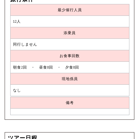
最少催行人員
12人
添乗員
同行しません
お食事回数
朝食2回 ・ 昼食0回 ・ 夕食0回
現地係員
なし
備考
ツアー日程