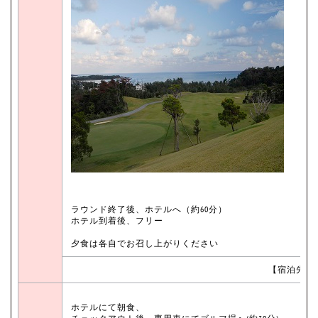
ラウンド終了後、ホテルへ（約60分）
ホテル到着後、フリー
夕食は各自でお召し上がりください
【宿泊先：
ホテルにて朝食、