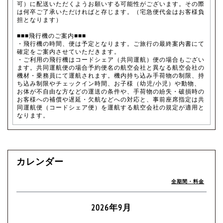
可）に配送いただくようお願いする可能性がございます。その際
は何卒ご了承いただければと存じます。（宅急便代金はお客様負
担となります）
■■■飛行機のご案内■■■
・飛行機の時間、便は予定となります。ご旅行の最終案内書にて
確定をご案内させていただきます。
・ご利用の飛行機はコードシェア（共同運航）便の場合もござい
ます。共同運航便の場合予約便名の航空会社と異なる航空会社の
機材・乗務員にて運航されます。機内持ち込み手荷物の制限、持
ち込み制限やチェックイン時間、お子様（幼児/小児）や動物、
お体が不自由な方などの運送の条件や、手荷物の紛失・破損時の
お客様への補償や遅延・欠航などへの対応と、事前座席指定は共
同運航便（コードシェア便）を運航する航空会社の規定が適用と
なります。
カレンダー
全期間・料金
2026年9月