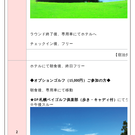
ラウンド終了後、専用車にてホテルへ
チェックイン後、フリー
【宿泊先：
ホテルにて朝食後、終日フリー
◆オプションゴルフ（15,000円）ご参加の方◆
朝食後、専用車にて移動
★OP:札幌ベイゴルフ俱楽部（歩き・キャディ付）
にてラウ
※午後スルー
2