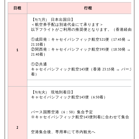
日程
行程
【9/7(月) 日本出国日】
＜航空券手配は別途代金にて承ります＞
以下フライトがご利用の推奨便となります。（香港経由）
①成田発：キャセイパシフィック航空521便（17:45発 → 香
21:10着）
②関西発：キャセイパシフィック航空595便（18:30発 → 香
1
21:40着）
①②共通
キャセイパシフィック航空143便（香港 23:15発 → パース 翌6
着）
【9/8(火) 現地到着日】
キャセイパシフィック航空143便（6:50着）
パース国際空港（6：50）集合予定
※キャセイパシフィック航空143便到着に合わせて集合
2
空港集合後、専用車にて市内観光へ