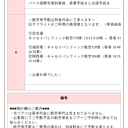
パース国際空港到着後、搭乗手続きと出国手続き
＜航空券手配は別途代金にて承ります＞
以下フライトがご利用の推奨便となります。（香港経由）
①②共通
キャセイパシフィック航空170便（9/12 0:10発 → 香港 8:05
①成田着：キャセイパシフィック航空520便（香港 10:40発 
16:05着）
6
②関西着：キャセイパシフィック航空506便（香港 10:25発 
15:10着）
～お疲れ様でした～
備考
■■■飛行機のご案内■■■
・当ツアーは基本代金に航空券代は含ませておりません。
・お客様にてご手配予定の航空便名をツアーご予約時に併せてお
知らせください。
・航空券手配をご希望の場合は、別途料金にて手配を承ります。