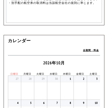
・別手配の航空券の取消料は当該航空会社の規則に準じます。
カレンダー
全期間・料金
2026年10月
日曜日
月曜日
火曜日
水曜日
木曜日
金曜日
土曜日
27
28
29
30
1
2
3
4
5
6
7
8
9
10