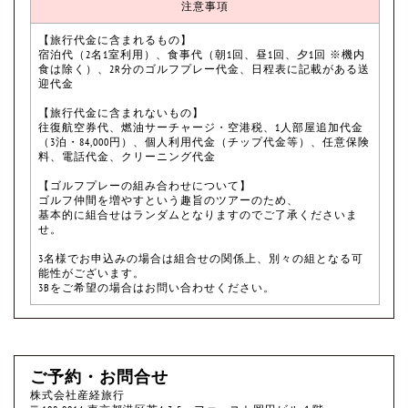
注意事項
【旅行代金に含まれるもの】
宿泊代（2名1室利用）、食事代（朝1回、昼1回、夕1回 ※機内
食は除く）、2R分のゴルフプレー代金、日程表に記載がある送
迎代金
【旅行代金に含まれないもの】
往復航空券代、燃油サーチャージ・空港税、1人部屋追加代金
（3泊・84,000円）、個人利用代金（チップ代金等）、任意保険
料、電話代金、クリーニング代金
【ゴルフプレーの組み合わせについて】
ゴルフ仲間を増やすという趣旨のツアーのため、
基本的に組合せはランダムとなりますのでご了承くださいま
せ。
3名様でお申込みの場合は組合せの関係上、別々の組となる可
能性がございます。
3Bをご希望の場合はお問い合わせください。
ご予約・お問合せ
株式会社産経旅行