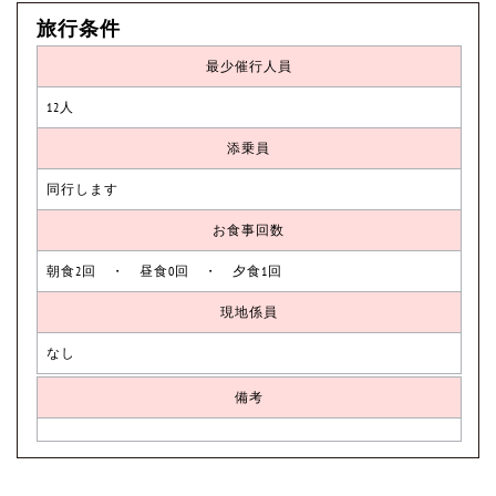
旅行条件
最少催行人員
12人
添乗員
同行します
お食事回数
朝食2回 ・ 昼食0回 ・ 夕食1回
現地係員
なし
備考