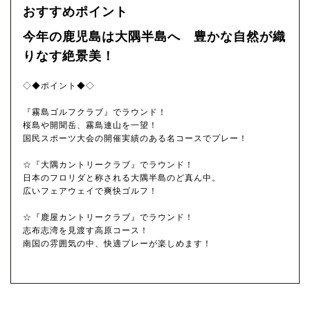
おすすめポイント
今年の鹿児島は大隅半島へ 豊かな自然が織
りなす絶景美！
◇◆ポイント◆◇
『霧島ゴルフクラブ』でラウンド！
桜島や開聞岳、霧島連山を一望！
国民スポーツ大会の開催実績のある名コースでプレー！
☆『大隅カントリークラブ』でラウンド！
日本のフロリダと称される大隅半島のど真ん中。
広いフェアウェイで爽快ゴルフ！
☆『鹿屋カントリークラブ』でラウンド！
志布志湾を見渡す高原コース！
南国の雰囲気の中、快適プレーが楽しめます！