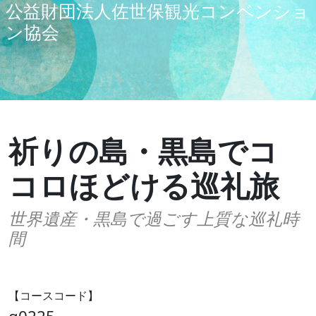
公益財団法人佐世保観光コンベンショ
ン協会
祈りの島・黒島でコ
コロほどける巡礼旅
世界遺産・黒島で過ごす上質な巡礼時
間
【コースコード】