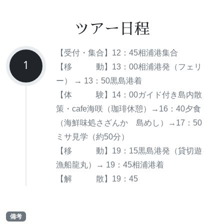
ツアー日程
【受付・集合】12：45相浦港集合
1
【移 動】13：00相浦港発（フェリ
ー） → 13：50黒島港着
【体 験】14：00ガイド付き島内散
策・cafe海咲（珈琲休憩）→16：40夕食
（海鮮味処さざんか 島めし）→17：50
ミサ見学（約50分）
【移 動】19：15黒島港発（貸切遊
漁船龍丸）→ 19：45相浦港着
【解 散】19：45
備考