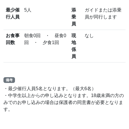
最少催
5人
添
ガイドまたは添乗
行人員
乗
員が同行します
員
お食事
朝食0回 ・ 昼食0
現
なし
回数
回 ・ 夕食1回
地
係
員
備考
・最少催行人員5名となります。（最大6名）
・中学生以上からの申し込みとなります。18歳未満の方の
みでのお申し込みの場合は保護者の同意書が必要となりま
す。