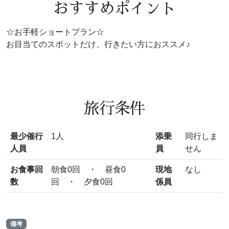
おすすめポイント
☆お手軽ショートプラン☆
お目当てのスポットだけ、行きたい方におススメ♪
旅行条件
最少催行
1人
添乗
同行しま
人員
員
せん
お食事回
朝食0回 ・ 昼食0
現地
なし
数
回 ・ 夕食0回
係員
備考