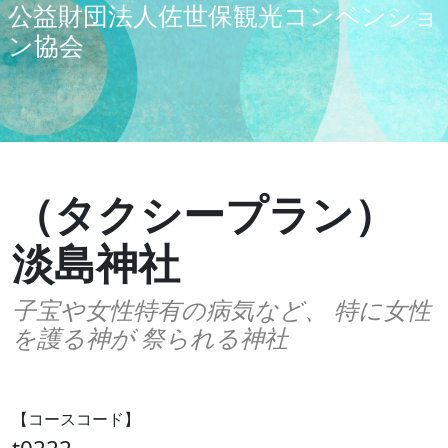
公益財団法人佐世保観光コンベンショ
ン協会
（タクシープラン）
淡島神社
子宝や女性特有の病気など、 特に女性
を護る神が 祭られる神社
【コースコード】