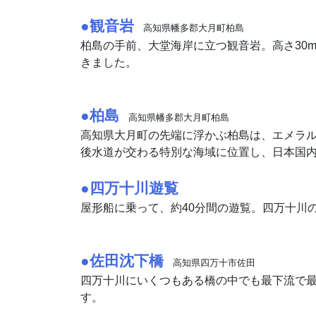
●観音岩
高知県幡多郡大月町柏島
柏島の手前、大堂海岸に立つ観音岩。高さ30
きました。
●柏島
高知県幡多郡大月町柏島
高知県大月町の先端に浮かぶ柏島は、エメラ
後水道が交わる特別な海域に位置し、日本国内
●四万十川遊覧
屋形船に乗って、約40分間の遊覧。四万十川
●佐田沈下橋
高知県四万十市佐田
四万十川にいくつもある橋の中でも最下流で
す。