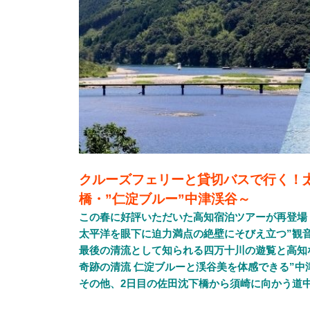
クルーズフェリーと貸切バスで行く！
橋・”仁淀ブルー”中津渓谷～
この春に好評いただいた高知宿泊ツアーが再登場
太平洋を眼下に迫力満点の絶壁にそびえ立つ”観音
最後の清流として知られる四万十川の遊覧と高知
奇跡の清流 仁淀ブルーと渓谷美を体感できる”中
その他、2日目の佐田沈下橋から須崎に向かう道