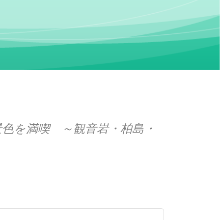
色を満喫 ～観音岩・柏島・