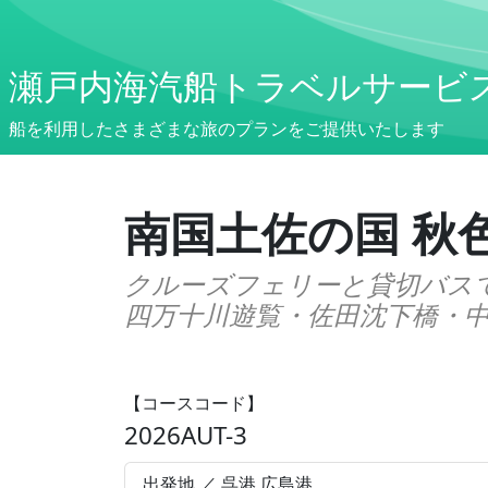
瀬戸内海汽船トラベルサービ
船を利用したさまざまな旅のプランをご提供いたします
南国土佐の国 秋
クルーズフェリーと貸切バス
四万十川遊覧・佐田沈下橋・中
【コースコード】
2026AUT-3
出発地 ／ 呉港,広島港