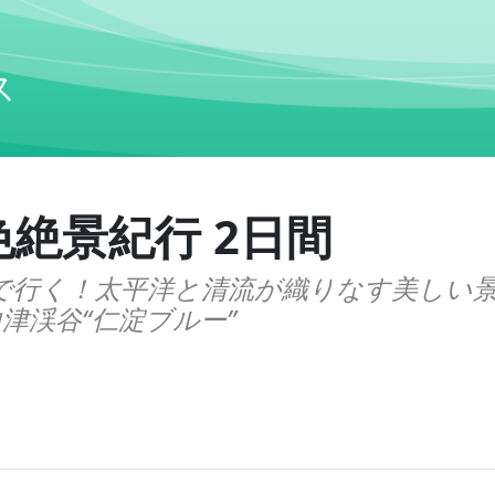
ス
色絶景紀行 2日間
で行く！太平洋と清流が織りなす美しい景
津渓谷“仁淀ブルー”