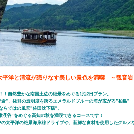
太平洋と清流が織りなす美しい景色を満喫 ～観音岩
！！自然豊かな南国土佐の絶景をめぐる1泊2日プラン。
岩”、抜群の透明度を誇るエメラルドブルーの海が広がる”柏島”
ならではの風景”佐田沈下橋”、
津渓谷”をめぐる高知の秋を満喫できるコースです！
中の太平洋の絶景海岸線ドライブや、新鮮な食材を使用したグルメ