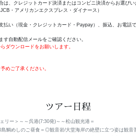
合は、クレジットカード決済またはコンビニ決済からお選びい
ard・JCB・アメリカンエクスプレス・ダイナース）
支払い（現金・クレジットカード・Paypay）、振込、お電話
ます自動配信メールをご確認ください。
からダウンロードをお願いします。
、予めご了承ください。
ツアー日程
フェリー＞～～呉港(7:30発)～～松山観光港＝
和島鯛めしのご昼食＝◎観音岩/大堂海岸の絶壁に立つ姿は観音