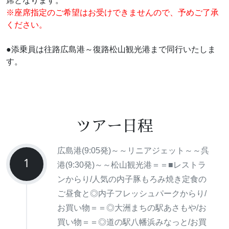
席となります。
※座席指定のご希望はお受けできませんので、予めご了承
ください。
●添乗員は往路広島港～復路松山観光港まで同行いたしま
す。
ツアー日程
広島港(9:05発)～～リニアジェット～～呉
1
港(9:30発)～～松山観光港＝＝■レストラ
ンからり/人気の内子豚もろみ焼き定食の
ご昼食と◎内子フレッシュパークからり/
お買い物＝＝◎大洲まちの駅あさもや/お
買い物＝＝◎道の駅八幡浜みなっと/お買