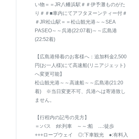
い物＝＝JR八幡浜駅＃＃伊予灘ものがた
り＃＃■車内にてアフタヌーンティー付＃
＃JR松山駅＝＝松山観光港～～SEA
PASEO～～呉港(22:07着)～～広島港
(22:52着)
【広島港帰着のお客様へ：追加料金2,500
円(お一人様)にて高速船(リニアジェット)
へ変更可能】
松山観光港～～高速船～～広島港(21:20
着) ※当日変更不可、呉港へは寄港致し
ません。
【行程内の記号の見方】
＝:バス ♯♯:列車 ～～:船 …:徒歩
+++ロープウェイ ◎:下車観光 ●:有料入