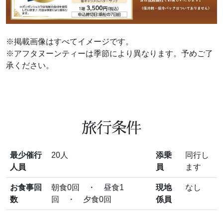
※掲載画像はすべてイメージです。
※アフタヌーンティーは季節により異なります。予めご了
承ください。
旅行条件
最少催行
20人
添乗
同行し
人員
員
ます
お食事回
朝食0回 ・ 昼食1
現地
なし
数
回 ・ 夕食0回
係員