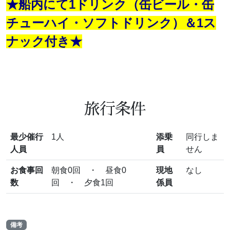
★船内にて1ドリンク（缶ビール・缶
チューハイ・ソフトドリンク）＆1ス
ナック付き★
旅行条件
最少催行
1人
添乗
同行しま
人員
員
せん
お食事回
朝食0回 ・ 昼食0
現地
なし
数
回 ・ 夕食1回
係員
備考