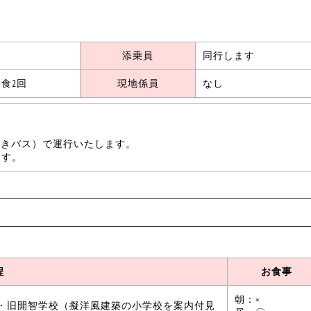
添乗員
同行します
食2回
現地係員
なし
トイレ付きバス）で運行いたします。
ます。
程
お食事
朝：×
 国宝・旧開智学校（擬洋風建築の小学校を案内付見