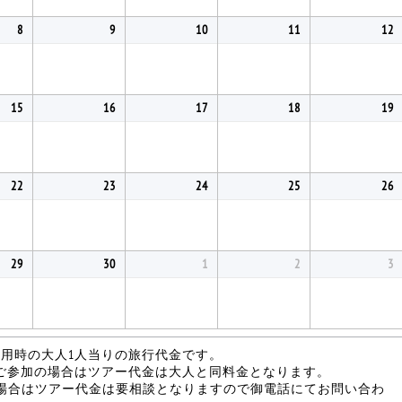
8
9
10
11
12
15
16
17
18
19
22
23
24
25
26
29
30
1
2
3
利用時の大人1人当りの旅行代金です。
がご参加の場合はツアー代金は大人と同料金となります。
場合はツアー代金は要相談となりますので御電話にてお問い合わ