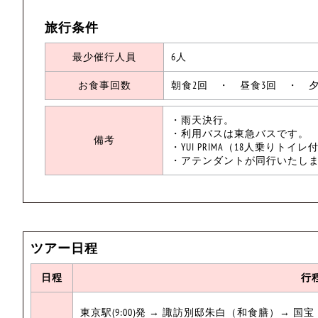
旅行条件
最少催行人員
6人
お食事回数
朝食2回 ・ 昼食3回 ・ 夕
・雨天決行。
・利用バスは東急バスです。
備考
・YUI PRIMA（18人乗り
・アテンダントが同行いたし
ツアー日程
日程
行
東京駅(9:00)発 → 諏訪別邸朱白（和食膳）→