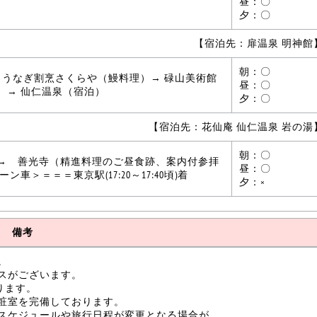
昼：〇
夕：〇
【宿泊先：扉温泉 明神館
朝：〇
 うなぎ割烹さくらや（鰻料理）→ 碌山美術館
昼：〇
）→ 仙仁温泉（宿泊）
夕：〇
【宿泊先：花仙庵 仙仁温泉 岩の湯
朝：〇
→ 善光寺（精進料理のご昼食跡、案内付参拝
昼：〇
＞＝＝＝東京駅(17:20～17:40頃)着
夕：×
備考
。
スがございます。
ります。
粧室を完備しております。
スケジュールや旅行日程が変更となる場合が