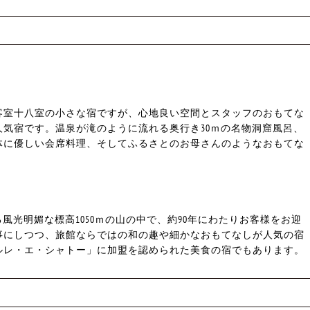
室十八室の小さな宿ですが、心地良い空間とスタッフのおもてな
気宿です。温泉が滝のように流れる奥行き30ｍの名物洞窟風呂、
体に優しい会席料理、そしてふるさとのお母さんのようなおもてな
光明媚な標高1050ｍの山の中で、約90年にわたりお客様をお迎
事にしつつ、旅館ならではの和の趣や細かなおもてなしが人気の宿
ルレ・エ・シャトー」に加盟を認められた美食の宿でもあります。