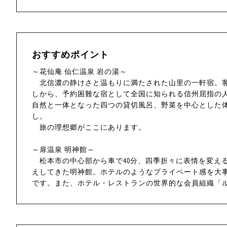
おすすめポイント
～花仙庵 仙仁温泉 岩の湯～
北信濃の静けさと温もりに満たされた山里の一軒宿。客
しから、予約困難な宿として全国に知られる信州屈指の人
自然と一体となった四つの貸切風呂、野菜を中心とした
し。
旅の理想郷がここにあります。
～扉温泉 明神館～
松本市の中心部から車で40分、四季折々に表情を変える風
えしてきた明神館。ホテルのようなプライベート感を大
です。また、ホテル・レストランの世界的な会員組織「