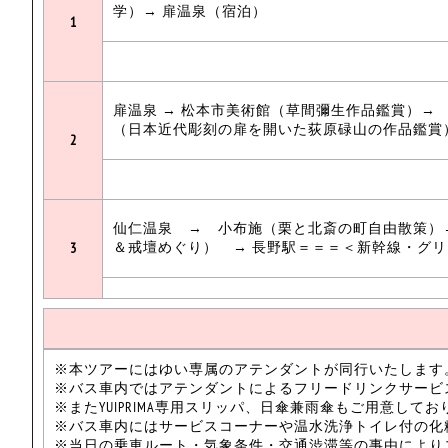
学）→ 扉温泉（宿泊）
1
扉温泉 → 松本市美術館（草間彌生作品鑑賞）→
（日本近代彫刻の扉を開いた荻原碌山の作品鑑賞
2
仙仁温泉 → 小布施（栗と北斎の町自由散策）
＆戒壇めぐり） → 長野駅＝＝＝＜新幹線・グリーン車
3
※本ツアーにはゆい専属のアテンダントが同行いたします
※バス車内ではアテンダントによるフリードリンクサービ
※またYUIPRIMA専用スリッパ、日傘兼雨傘もご用意してお
※バス車内にはサービスコーナーや温水洗浄トイレ付の化
※当日の乗車ルート・気象条件・交通渋滞等の事由により