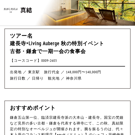
ツアー名
建長寺×Living Auberge 秋の特別イベント
古都・鎌倉で一期一会の食事会
【コースコード】0009-2603
出発地 ／ 東京駅
旅行代金 ／ 148,000円〜148,000円
旅行日数 ／ 日帰り
観光地 ／ 神奈川県
おすすめポイント
鎌倉五山第一位、臨済宗建長寺派の大本山・建長寺。国宝の梵鐘
など見所の多い古都・鎌倉を代表する禅寺にて、この秋、真結限
定の特別なオーベルジュが開催されます。腕を振るうのは、代々
木上原のフランス料理店【emuN（エミュ）】のシェフ・笹嶋伸幸