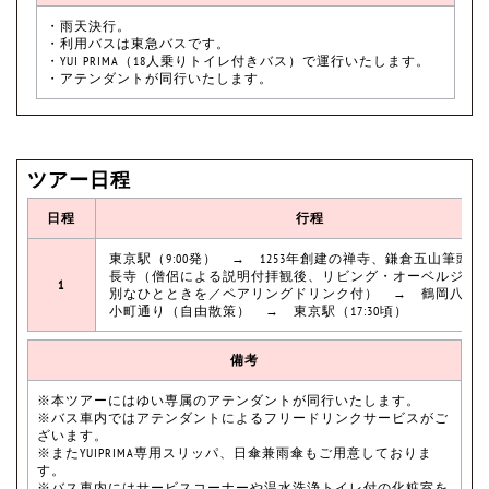
・雨天決行。
・利用バスは東急バスです。
・YUI PRIMA（18人乗りトイレ付きバス）で運行いたします。
・アテンダントが同行いたします。
ツアー日程
日程
行程
東京駅（9:00発） → 1253年創建の禅寺、鎌倉五山筆頭・
長寺（僧侶による説明付拝観後、リビング・オーベルジュ
1
別なひとときを／ペアリングドリンク付） → 鶴岡八幡
小町通り（自由散策） → 東京駅（17:30頃）
備考
※本ツアーにはゆい専属のアテンダントが同行いたします。
※バス車内ではアテンダントによるフリードリンクサービスがご
ざいます。
※またYUIPRIMA専用スリッパ、日傘兼雨傘もご用意しておりま
す。
※バス車内にはサービスコーナーや温水洗浄トイレ付の化粧室を