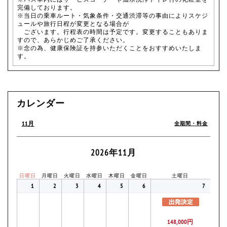
完備しております。
※当日の乗車ルート・気象条件・交通渋滞等の事由によりスケジ
ュールや旅行日程が変更となる場合が
ございます。行程表の時間は予定です。変更することもありま
すので、あらかじめご了承ください。
※念の為、健康保険証を持参いただくことをおすすめいたしま
す。
カレンダー
11月
全期間・料金
2026年11月
日曜日
月曜日
火曜日
水曜日
木曜日
金曜日
土曜日
1
2
3
4
5
6
7
148,000円