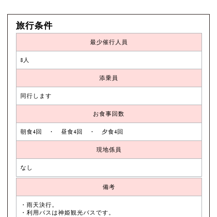
旅行条件
最少催行人員
8人
添乗員
同行します
お食事回数
朝食4回 ・ 昼食4回 ・ 夕食4回
現地係員
なし
備考
・雨天決行。
・利用バスは神姫観光バスです。