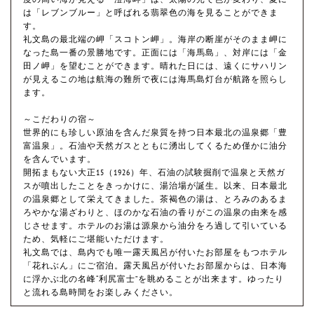
は「レブンブルー」と呼ばれる翡翠色の海を見ることができま
す。
礼文島の最北端の岬「スコトン岬」。海岸の断崖がそのまま岬に
なった島一番の景勝地です。正面には「海馬島」、対岸には「金
田ノ岬」を望むことができます。晴れた日には、遠くにサハリン
が見えるこの地は航海の難所で夜には海馬島灯台が航路を照らし
ます。
～こだわりの宿～
世界的にも珍しい原油を含んだ泉質を持つ日本最北の温泉郷「豊
富温泉」。石油や天然ガスとともに湧出してくるため僅かに油分
を含んでいます。
開拓まもない大正15（1926）年、石油の試験掘削で温泉と天然ガ
スが噴出したことをきっかけに、湯治場が誕生。以来、日本最北
の温泉郷として栄えてきました。茶褐色の湯は、とろみのあるま
ろやかな湯ざわりと、ほのかな石油の香りがこの温泉の由来を感
じさせます。ホテルのお湯は源泉から油分をろ過して引いている
ため、気軽にご堪能いただけます。
礼文島では、島内でも唯一露天風呂が付いたお部屋をもつホテル
「花れぶん」にご宿泊。露天風呂が付いたお部屋からは、日本海
に浮かぶ北の名峰“利尻富士”を眺めることが出来ます。ゆったり
と流れる島時間をお楽しみください。