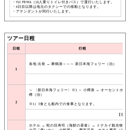
・YUI PRIMA（18人乗りトイレ付きバス）で運行いたします。
・4日目以降は地元のタクシーでの移動となります。
・アテンダントが同行いたします。
ツアー日程
日程
行程
各地 出発 → 舞鶴港～～～ 新日本海フェリー（泊）
1
【
～ 〈新日本海フェリー〉※1 ～ 小樽港 → オーセントホテ
樽（泊）
2
※1）3食とも船内での食事となります。
【宿泊
ホテル → 蛇の目寿司（海鮮の昼食）→ トナカイ観光牧場
の花「青いケシ」の観賞）→ 豊富温泉 ホテル豊富（ほの