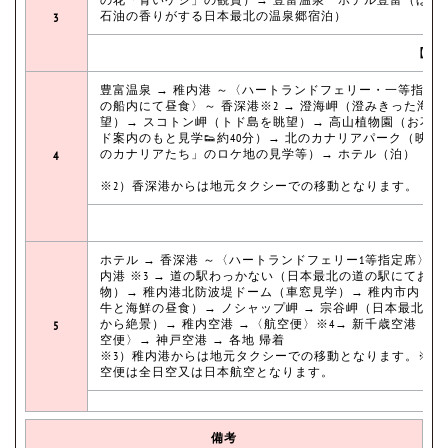
石油の香りがする日本最北の温泉郷宿泊）
3
【宿
豊富温泉 → 稚内港 ～〈ハートランドフェリー・一等指定
の船内にて昼食〉～ 香深港※2 → 澄海岬（澄みきった海の
望）→ スコトン岬（トド島を眺望）→ 高山植物園（お花ガ
ド案内のもと見学👟約40分）→ 北のカナリアパーク（映画
のカナリアたち」のロケ地の見学等）→ ホテル（泊）
4
※2）香深港からは地元タクシーでの移動となります。
ホテル → 香深港 ～〈ハートランドフェリー1等指定席〉～
内港 ※3 → 道の駅わっかない（日本最北の道の駅にてお買
物）→ 稚内港北防波堤ドーム（車窓見学）→ 稚内市内（宗
牛と海鮮の昼食）→ ノシャップ岬 → 宗谷岬（日本最北端
から絶景）→ 稚内空港 →〈航空便〉※4→ 新千歳空港 →
5
空便〉→ 神戸空港 → 各地 帰着
※3）稚内港からは地元タクシーでの移動となります。※4
空便は全日空又は日本航空となります。
備考