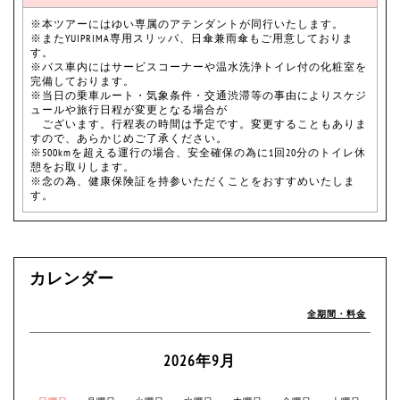
※本ツアーにはゆい専属のアテンダントが同行いたします。
※またYUIPRIMA専用スリッパ、日傘兼雨傘もご用意しておりま
す。
※バス車内にはサービスコーナーや温水洗浄トイレ付の化粧室を
完備しております。
※当日の乗車ルート・気象条件・交通渋滞等の事由によりスケジ
ュールや旅行日程が変更となる場合が
ございます。行程表の時間は予定です。変更することもありま
すので、あらかじめご了承ください。
※500kmを超える運行の場合、安全確保の為に1回20分のトイレ休
憩をお取りします。
※念の為、健康保険証を持参いただくことをおすすめいたしま
す。
カレンダー
全期間・料金
2026年9月