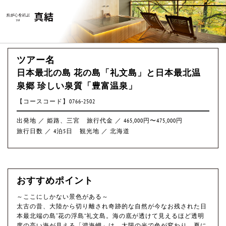
ツアー名
日本最北の島 花の島「礼文島」と日本最北温
泉郷 珍しい泉質「豊富温泉」
【コースコード】0766-2502
出発地 ／ 姫路、三宮
旅行代金 ／ 465,000円〜475,000円
旅行日数 ／ 4泊5日
観光地 ／ 北海道
おすすめポイント
～ここにしかない景色がある～
太古の昔、大陸から切り離され奇跡的な自然が今なお残された日
本最北端の島“花の浮島”礼文島。海の底が透けて見えるほど透明
度の高い海が見える「澄海岬」は、太陽の光で色が変わり、夏に