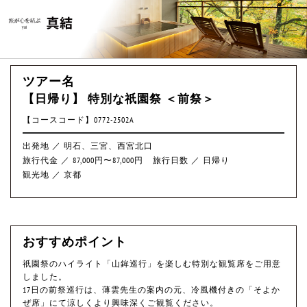
ツアー名
【日帰り】 特別な祇園祭 ＜前祭＞
【コースコード】0772-2502A
出発地 ／ 明石、三宮、西宮北口
旅行代金 ／ 87,000円〜87,000円
旅行日数 ／ 日帰り
観光地 ／ 京都
おすすめポイント
祇園祭のハイライト「山鉾巡行」を楽しむ特別な観覧席をご用意
しました。
17日の前祭巡行は、薄雲先生の案内の元、冷風機付きの「そよか
ぜ席」にて涼しくより興味深くご観覧ください。