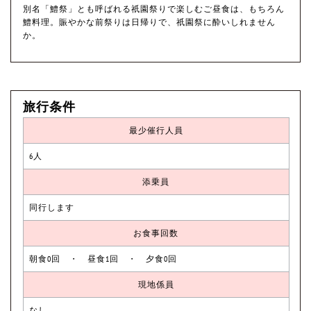
別名「鱧祭」とも呼ばれる祇園祭りで楽しむご昼食は、もちろん
鱧料理。賑やかな前祭りは日帰りで、祇園祭に酔いしれません
か。
旅行条件
最少催行人員
6人
添乗員
同行します
お食事回数
朝食0回 ・ 昼食1回 ・ 夕食0回
現地係員
なし