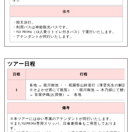
備考
・雨天決行。
・利用バスは神姫観光バスです。
・YUI PRIMA（18人乗りトイレ付きバス）で運行いたします。
・アテンダントが同行いたします。
ツアー日程
日程
行程
各地 → 堀川御池 ・・ 祇園祭山鉾巡行（薄雲先生の解説付
1
※そよかぜ席にて観覧）・・堀川御池 → 木乃婦にて鱧会席
→ 笹屋伊織(お買物）→ 各地
備考
※本ツアーにはゆい専属のアテンダントが同行いたします。
※またYUIPRIMA専用スリッパ、日傘兼雨傘もご用意しておりま
す。