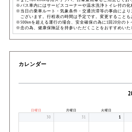
※バス車内にはサービスコーナーや温水洗浄トイレ付の化
※当日の乗車ルート・気象条件・交通渋滞等の事由により
ございます。行程表の時間は予定です。変更することも
※500kmを超える運行の場合、安全確保の為に1回20分の
※念の為、健康保険証を持参いただくことをおすすめいた
カレンダー
2
日曜日
月曜日
火曜日
30
31
1