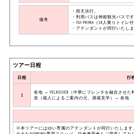
・雨天
・利用バスは神
備考
・YUI PRIMA（18人乗りト
・アテンダントが
ツアー日程
日程
行
各地 → VELROSIER（中華にフレンチを融合させた料理）
1
造（蔵人によるご案内の元、酒蔵見学）→ 各地
※本ツアーにはゆい専属のアテンダントが同行いたします
※またYUIPRIMA専用スリッパ、日傘兼雨傘もご用意してお