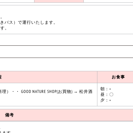
決行。
姫観光バスです。
イレ付きバス）で運行いたします。
同行いたします。
程
お食事
朝：×
・・ GOOD NATURE SHOP(お買物) → 松井酒
昼：〇
夕：×
備考
。
ります。