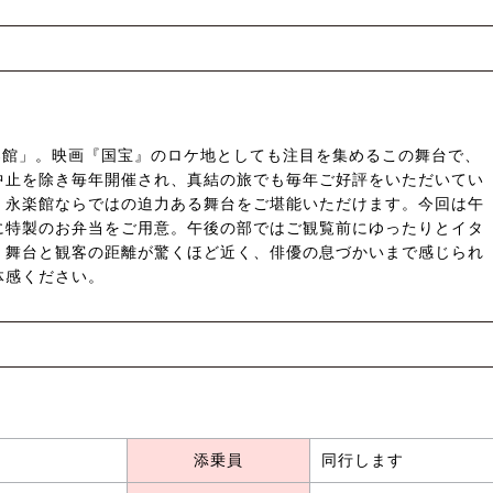
永楽館」。映画『国宝』のロケ地としても注目を集めるこの舞台で、
中止を除き毎年開催され、真結の旅でも毎年ご好評をいただいてい
、永楽館ならではの迫力ある舞台をご堪能いただけます。今回は午
に特製のお弁当をご用意。午後の部ではご観覧前にゆったりとイタ
。舞台と観客の距離が驚くほど近く、俳優の息づかいまで感じられ
体感ください。
添乗員
同行します