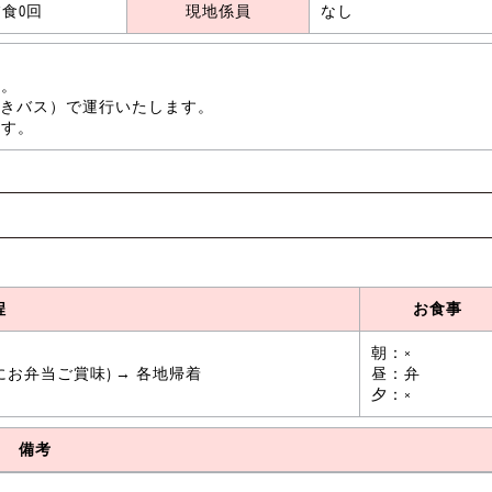
食0回
現地係員
なし
決行。
姫観光バスです。
イレ付きバス）で運行いたします。
同行いたします。
程
お食事
朝：×
にお弁当ご賞味) → 各地帰着
昼：弁
夕：×
備考