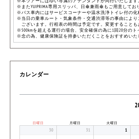
※本ツアーにはゆい専属のアテンダントが同行いたします
※またYUIPRIMA専用スリッパ、日傘兼雨傘もご用意してお
※バス車内にはサービスコーナーや温水洗浄トイレ付の化
※当日の乗車ルート・気象条件・交通渋滞等の事由により
ございます。行程表の時間は予定です。変更することも
※500kmを超える運行の場合、安全確保の為に1回20分の
※念の為、健康保険証を持参いただくことをおすすめいた
カレンダー
2
日曜日
月曜日
火曜日
30
31
1