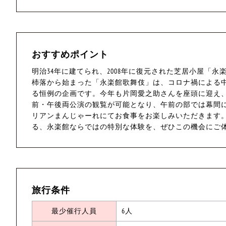
おすすめポイント
明治34年に建てられ、2008年に復元された芝居小屋「
杮落から始まった「永楽館歌舞伎」は、コロナ禍による
る恒例の企画です。今年も片岡愛之助さんを座頭に迎え
前・午後両公演の観覧が可能となり、午前の部では幕間
リアンまんじゃーれにてお食事をお楽しみいただきます
る、永楽館ならではの特別な体験を、ぜひこの機会にご
旅行条件
最少催行人員
6人