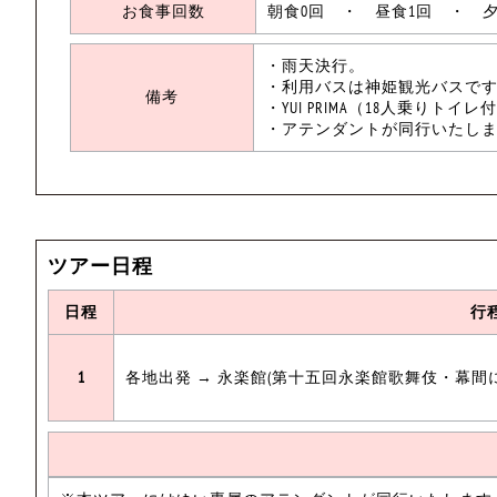
お食事回数
朝食0回 ・ 昼食1回 ・ 夕
・雨天
・利用バスは神
備考
・YUI PRIMA（18人乗りト
・アテンダントが
ツアー日程
日程
行
1
各地出発 → 永楽館(第十五回永楽館歌舞伎・幕間