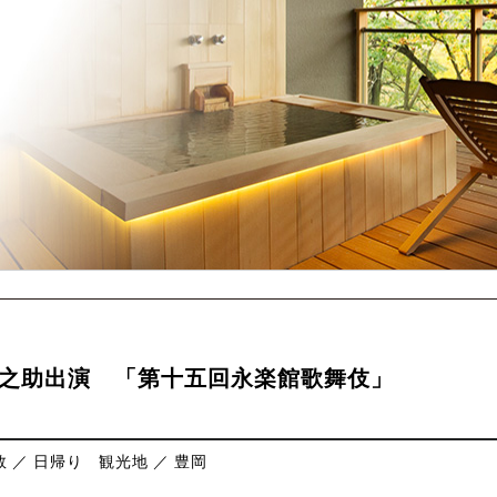
愛之助出演 「第十五回永楽館歌舞伎」
 ／ 日帰り
観光地 ／ 豊岡