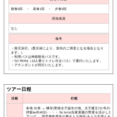
朝食0回 ・ 昼食1回 ・ 夕食0回
現地係員
なし
備考
・雨天決行。(悪天候により、室内のご用意となる場合となり
ます。)
・利用バスは神姫観光バスです。
・YUI PRIMA（18人乗りトイレ付きバス）で運行いたします。
・アテンダントが同行いたします。
ツアー日程
日程
行程
各地 出発 → 橘寺(聖徳太子誕生の地、太子建立7か寺の一
拝観👟約40分) ・・・ Da terra(自家菜園の野菜を活かした
アン)*¹ → 国営飛鳥歴史公園キトラ地区(キトラ古墳とキト