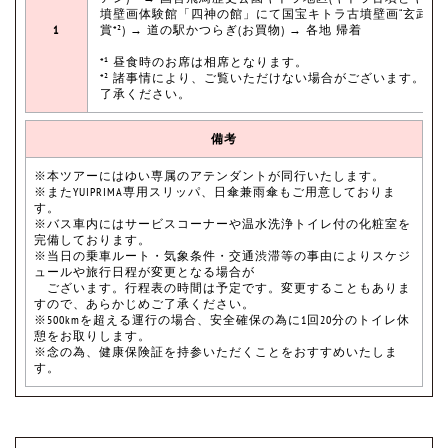
墳壁画体験館「四神の館」にて国宝キトラ古墳壁画“玄武”を
1
賞*²) → 道の駅かつらぎ(お買物) → 各地 帰着
*¹ 昼食時のお席は相席となります。
*² 諸事情により、ご覧いただけない場合がございます。予
了承ください。
備考
※本ツアーにはゆい専属のアテンダントが同行いたします。
※またYUIPRIMA専用スリッパ、日傘兼雨傘もご用意しておりま
す。
※バス車内にはサービスコーナーや温水洗浄トイレ付の化粧室を
完備しております。
※当日の乗車ルート・気象条件・交通渋滞等の事由によりスケジ
ュールや旅行日程が変更となる場合が
ございます。行程表の時間は予定です。変更することもありま
すので、あらかじめご了承ください。
※500kmを超える運行の場合、安全確保の為に1回20分のトイレ休
憩をお取りします。
※念の為、健康保険証を持参いただくことをおすすめいたしま
す。