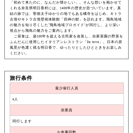
「初めて来たのに、なんだか懐かしい」。そんな想いを抱かせて
くれる奈良県明日香村には、1400年の歴史が息づいています。真
結の旅では、聖徳太子ゆかりの地でもある橘寺をはじめ、キトラ
古墳やキトラ古墳壁画体験館「四神の館」を訪れます。飛鳥地域
の魅力を知り尽くした“飛鳥地域プロガイド”が同行し、より深い
視点から飛鳥の魅力をご案内します。
ご昼食は、築100年を超える古民家を改装し、自家菜園の野菜を
ふんだんに使用したイタリアンレストラン「Da terra」。日本の原
風景が色濃く残る明日香で、ゆったりとしたひとときをお楽しみ
ください。
旅行条件
最少催行人員
6人
添乗員
同行します
お食事回数