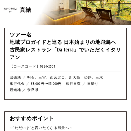
ツアー名
地域プロガイドと巡る 日本始まりの地飛鳥へ
古民家レストラン「Da terra」でいただくイタリ
アン
【コースコード】0814-2503
出発地 ／ 明石、三宮、西宮北口、新大阪、姫路、三木
旅行代金 ／ 53,000円〜53,000円
旅行日数 ／ 日帰り
観光地 ／ 奈良県
おすすめポイント
～“ただいま”と言いたくなる風景へ～