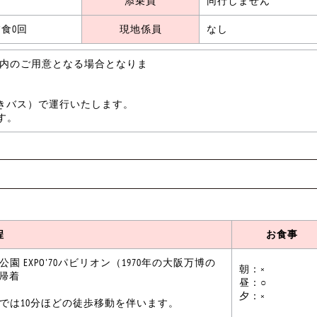
添乗員
同行しません
食0回
現地係員
なし
室内のご用意となる場合となりま
。)
姫観光バスです。
イレ付きバス）で運行いたします。
同行いたします。
程
お食事
EXPO'70パビリオン（1970年の大阪万博の
朝：×
 帰着
昼：○
夕：×
までは10分ほどの徒歩移動を伴います。