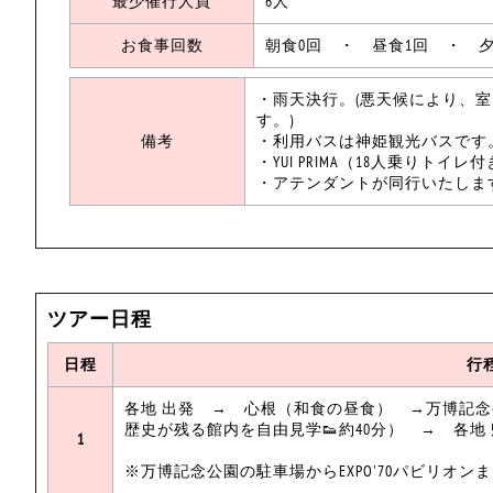
最少催行人員
6人
お食事回数
朝食0回 ・ 昼食1回 ・ 夕
・雨天決行。(悪天候により、
す
備考
・利用バスは神
・YUI PRIMA（18人乗りト
・アテンダントが
ツアー日程
日程
行
各地 出発 → 心根（和食の昼食） →万博記念公園 
歴史が残る館内を自由見学👟約40分） → 各地
1
※万博記念公園の駐車場からEXPO'70パビリオン