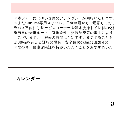
※本ツアーにはゆい専属のアテンダントが同行いたします
※またYUIPRIMA専用スリッパ、日傘兼雨傘もご用意してお
※バス車内にはサービスコーナーや温水洗浄トイレ付の化
※当日の乗車ルート・気象条件・交通渋滞等の事由により
ございます。行程表の時間は予定です。変更することも
※500kmを超える運行の場合、安全確保の為に1回20分の
※念の為、健康保険証を持参いただくことをおすすめいた
カレンダー
2