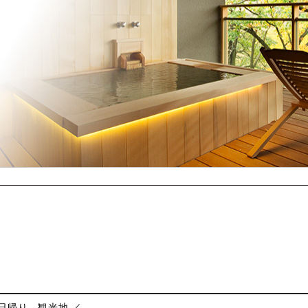
 日帰り
観光地 ／