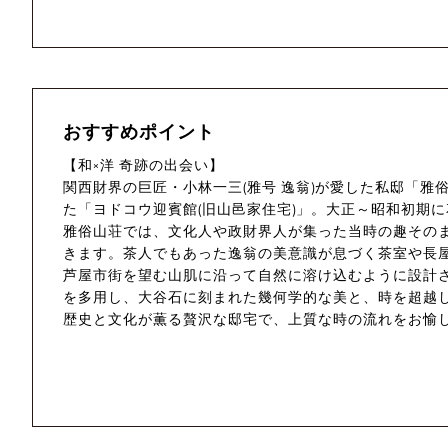
おすすめポイント
【和×洋 奇跡の出会い】
関西財界の巨匠・小林一三(雅号 逸翁)が愛した私邸「
た「ヨドコウ迎賓館(旧山邑家住宅)」。大正～昭和初期
雅俗山荘では、文化人や政財界人が集った当時の趣その
きます。茶人でもあった逸翁の美意識が息づく茶室や長
芦屋市街を望む山肌に沿って自然に溶け込むように設計
を多用し、大谷石に刻まれた幾何学的な美と、時を超越
歴史と文化が薫る贅沢な邸宅で、上質な時の流れをお愉