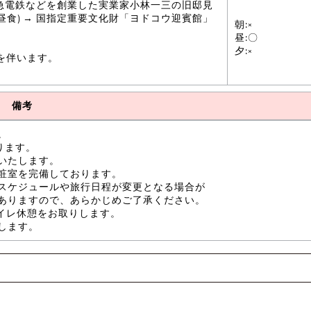
阪急電鉄などを創業した実業家小林一三の旧邸見
食) → 国指定重要文化財「ヨドコウ迎賓館」
朝:×
昼:〇
夕:×
を伴います。
備考
。
ります。
いたします。
粧室を完備しております。
スケジュールや旅行日程が変更となる場合が
ありますので、あらかじめご了承ください。
トイレ休憩をお取りします。
します。