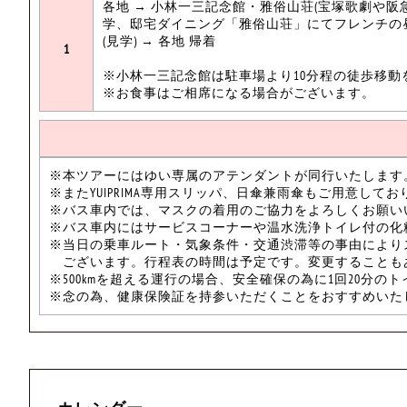
各地 → 小林一三記念館・雅俗山荘(宝塚歌劇や
学、邸宅ダイニング「雅俗山荘」にてフレンチの昼
(見学) → 各地 帰着
1
※小林一三記念館は駐車場より10分程の徒歩移動
※お食事はご相席になる場合がございます。
※本ツアーにはゆい専属のアテンダントが同行いたします
※またYUIPRIMA専用スリッパ、日傘兼雨傘もご用意してお
※バス車内では、マスクの着用のご協力をよろしくお願い
※バス車内にはサービスコーナーや温水洗浄トイレ付の化
※当日の乗車ルート・気象条件・交通渋滞等の事由により
ございます。行程表の時間は予定です。変更することも
※500kmを超える運行の場合、安全確保の為に1回20分の
※念の為、健康保険証を持参いただくことをおすすめいた