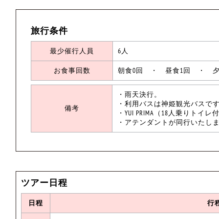
旅行条件
最少催行人員
6人
お食事回数
朝食0回 ・ 昼食1回 ・ 夕
・雨天決行。
・利用バスは神姫観光バスで
備考
・YUI PRIMA（18人乗り
・アテンダントが同行いたし
ツアー日程
日程
行