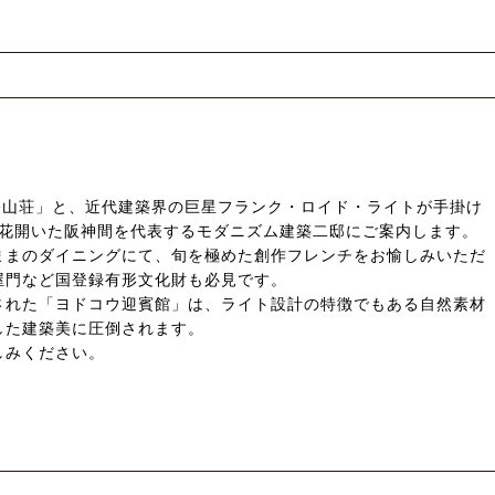
雅俗山荘」と、近代建築界の巨星フランク・ロイド・ライトが手掛け
に花開いた阪神間を代表するモダニズム建築二邸にご案内します。
ままのダイニングにて、旬を極めた創作フレンチをお愉しみいただ
屋門など国登録有形文化財も必見です。
された「ヨドコウ迎賓館」は、ライト設計の特徴でもある自然素材
した建築美に圧倒されます。
しみください。