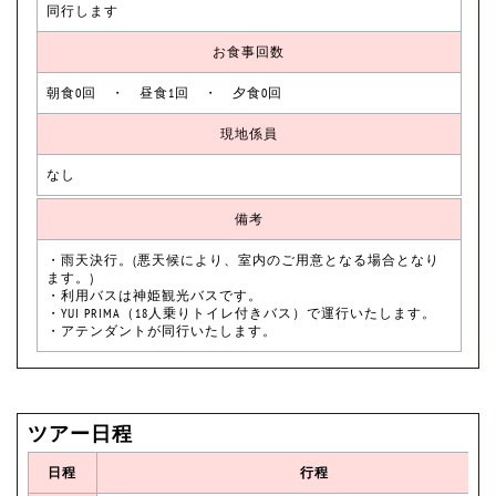
同行します
お食事回数
朝食0回 ・ 昼食1回 ・ 夕食0回
現地係員
なし
備考
・雨天決行。(悪天候により、室内のご用意となる場合となり
ます。)
・利用バスは神姫観光バスです。
・YUI PRIMA（18人乗りトイレ付きバス）で運行いたします。
・アテンダントが同行いたします。
ツアー日程
日程
行程