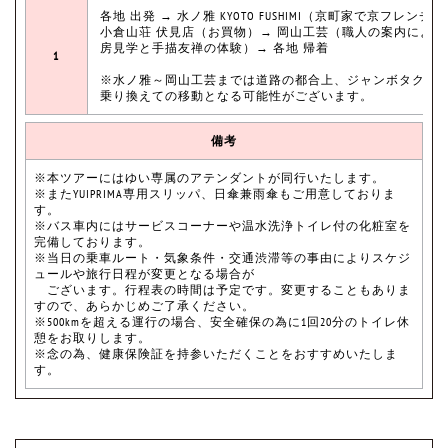
各地 出発 → 水ノ雅 KYOTO FUSHIMI（京町家で京フレンチ
小倉山荘 伏見店（お買物）→ 岡山工芸（職人の案内による
房見学と手描友禅の体験）→ 各地 帰着
1
※水ノ雅～岡山工芸までは道路の都合上、ジャンボタクシ
乗り換えての移動となる可能性がございます。
備考
※本ツアーにはゆい専属のアテンダントが同行いたします。
※またYUIPRIMA専用スリッパ、日傘兼雨傘もご用意しておりま
す。
※バス車内にはサービスコーナーや温水洗浄トイレ付の化粧室を
完備しております。
※当日の乗車ルート・気象条件・交通渋滞等の事由によりスケジ
ュールや旅行日程が変更となる場合が
ございます。行程表の時間は予定です。変更することもありま
すので、あらかじめご了承ください。
※500kmを超える運行の場合、安全確保の為に1回20分のトイレ休
憩をお取りします。
※念の為、健康保険証を持参いただくことをおすすめいたしま
す。