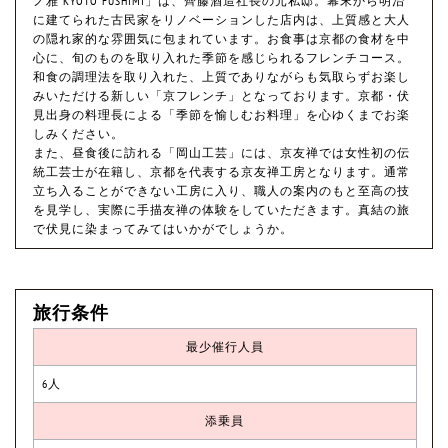
ノ雅 KYOTO FUSHIMI」は、齊藤酒造社長の元私邸。幕末から明治
に建てられた古民家をリノベーションした店内は、上質感と大人
の隠れ家的な雰囲気に包まれています。お食事は京都の食材を中
心に、旬のものを取り入れた季節を感じられるフレンチコース。
和食の調理法を取り入れた、上質でありながらも気取らずお楽し
みいただける新しい「京フレンチ」となっております。京都・伏
見出身の料理長による「季節を愉しむお料理」を心ゆくまでお楽
しみください。
また、昼食後に訪れる「岡山工芸」には、京友禅では女性初の伝
統工芸士が在籍し、京都を代表する京友禅工房となります。通常
立ち入ることができない工房に入り、職人の案内のもと至高の技
を見学し、実際に手描友禅の体験をしていただきます。真結の旅
で伏見に染まってみてはいかがでしょうか。
旅行条件
最少催行人員
6人
添乗員