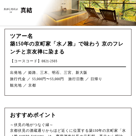
ツアー名
築150年の京町家「水ノ雅」で味わう 京のフレ
ンチと京友禅に染まる
【コースコード】0821-2503
出発地 ／ 姫路、三木、明石、三宮、新大阪
旅行代金 ／ 53,000円〜53,000円
旅行日数 ／ 日帰り
観光地 ／ 京都
おすすめポイント
～伏見の地がつなぐ縁～
京都伏見の酒蔵通りからほど近くに位置する築150年の京町家「水