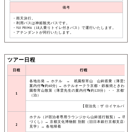
備考
・雨天決行。
・利用バスは神姫観光バスです。
・YUI PRIMA（18人乗りトイレ付きバス）で運行いたします。
・アテンダントが同行いたします。
ツアー日程
日程
行程
各地出発 → ホテル → 祇園祭宵山 山鉾搭乗（薄雲先生
案内付👣約60分) → ホテルオークラ京都・鉄板焼ときわ → 
園祭宵山散策（薄雲先生の案内付👣約120分）・・ 京都市内
1
（泊）
【宿泊先：ザ ロイヤルパーク
ホテル（2F宿泊者専用ラウンジから山鉾巡行観覧）→ 堺萬
づくし）→ 京都文化博物館 別館（旧日本銀行京都支店を館
2
見学）→ 各地帰着