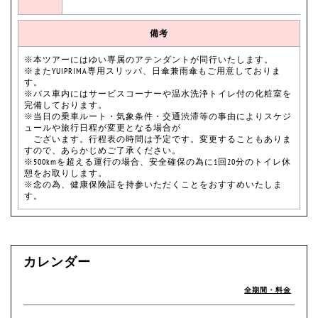
備考
※本ツアーにはゆい専属のアテンダントが同行いたします。
※またYUIPRIMA専用スリッパ、日傘兼雨傘もご用意しておりま
す。
※バス車内にはサービスコーナーや温水洗浄トイレ付の化粧室を
完備しております。
※当日の乗車ルート・気象条件・交通渋滞等の事由によりスケジ
ュールや旅行日程が変更となる場合が
ございます。行程表の時間は予定です。変更することもありま
すので、あらかじめご了承ください。
※500kmを超える運行の場合、安全確保の為に1回20分のトイレ休
憩をお取りします。
※念の為、健康保険証を持参いただくことをおすすめいたしま
す。
カレンダー
全期間・料金