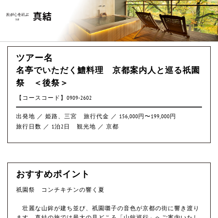
ツアー名
名亭でいただく鱧料理 京都案内人と巡る祇園
祭 ＜後祭＞
【コースコード】0909-2602
出発地 ／ 姫路、三宮
旅行代金 ／ 156,000円〜199,000円
旅行日数 ／ 1泊2日
観光地 ／ 京都
おすすめポイント
祇園祭 コンチキチンの響く夏
壮麗な山鉾が建ち並び、祇園囃子の音色が京都の街に響き渡り
ます。真結の旅では最大の見どころ「山鉾巡行」へご案内いたし