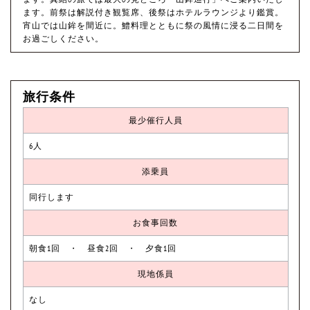
ます。前祭は解説付き観覧席、後祭はホテルラウンジより鑑賞。
宵山では山鉾を間近に。鱧料理とともに祭の風情に浸る二日間を
お過ごしください。
旅行条件
最少催行人員
6人
添乗員
同行します
お食事回数
朝食1回 ・ 昼食2回 ・ 夕食1回
現地係員
なし