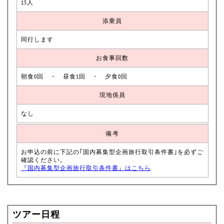
15人
添乗員
同行します
お食事回数
朝食0回 ・ 昼食1回 ・ 夕食0回
現地係員
なし
備考
お申込の前に下記の｢国内募集型企画旅行取引条件書｣を必ずご
確認ください。
『国内募集型企画旅行取引条件書』はこちら
ツアー日程