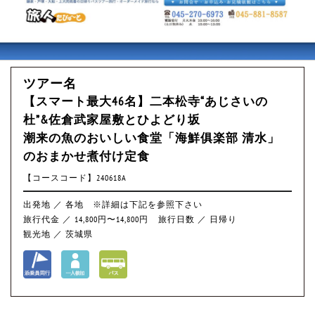
ツアー名
【スマート最大46名】二本松寺“あじさいの
杜”&佐倉武家屋敷とひよどり坂
潮来の魚のおいしい食堂「海鮮俱楽部 清水」
のおまかせ煮付け定食
【コースコード】240618A
出発地 ／ 各地 ※詳細は下記を参照下さい
旅行代金 ／ 14,800円〜14,800円
旅行日数 ／ 日帰り
観光地 ／ 茨城県