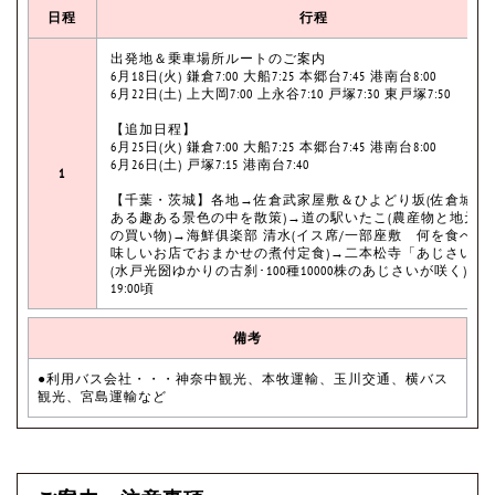
日程
行程
出発地＆乗車場所ルートのご案内
6月18日(火) 鎌倉7:00 大船7:25 本郷台7:45 港南台8:00
6月22日(土) 上大岡7:00 上永谷7:10 戸塚7:30 東戸塚7:50
【追加日程】
6月25日(火) 鎌倉7:00 大船7:25 本郷台7:45 港南台8:00
6月26日(土) 戸塚7:15 港南台7:40
1
【千葉・茨城】各地→佐倉武家屋敷＆ひよどり坂(佐倉城下
ある趣ある景色の中を散策)→道の駅いたこ(農産物と地元産
の買い物)→海鮮俱楽部 清水(イス席/一部座敷 何を食べて
味しいお店でおまかせの煮付定食)→二本松寺「あじさいの
(水戸光圀ゆかりの古刹･100種10000株のあじさいが咲く)→
19:00頃
備考
●利用バス会社・・・神奈中観光、本牧運輸、玉川交通、横バス
観光、宮島運輸など