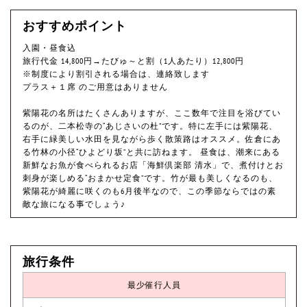
おすすめポイント
入園・昼食込
旅行代金 14,800円→たびゅ～と割（1人あたり）12,800円
※制度により割引される場合は、連絡致します
プラス＋１席 のご用意はありません
紫陽花の名所はたくさんありますが、ここ数年で注目を浴びてい
るのが、二本松寺の“あじさいの杜”です。特に左手には紫陽花、
右手に緑美しい水田を見ながら歩く散策路はオススメ。佐倉にあ
る竹林の小径“ひよどり坂”と共に訪ねます。 昼食は、潮来にある
新鮮なお魚が食べられるお店「海鮮倶楽部 清水」で、煮付けとお
刺身が楽しめる“おまかせ定食”です。竹が最も美しくなるのも、
紫陽花が綺麗に咲くのも6月後半なので、この季節ならではの素
敵な旅になる事でしょう♪
旅行条件
最少催行人員