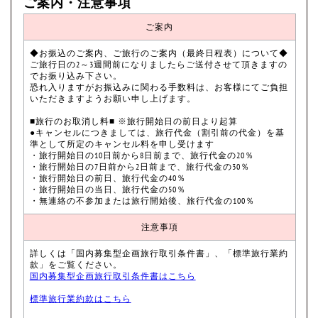
ご案内・注意事項
ご案内
◆お振込のご案内、ご旅行のご案内（最終日程表）について◆
ご旅行日の2～3週間前になりましたらご送付させて頂きますの
でお振り込み下さい。
恐れ入りますがお振込みに関わる手数料は、お客様にてご負担
いただきますようお願い申し上げます。
■旅行のお取消し料■ ※旅行開始日の前日より起算
●キャンセルにつきましては、旅行代金（割引前の代金）を基
準として所定のキャンセル料を申し受けます
・旅行開始日の10日前から8日前まで、旅行代金の20％
・旅行開始日の7日前から2日前まで、旅行代金の30％
・旅行開始日の前日、旅行代金の40％
・旅行開始日の当日、旅行代金の50％
・無連絡の不参加または旅行開始後、旅行代金の100％
注意事項
詳しくは「国内募集型企画旅行取引条件書」、「標準旅行業約
款」をご覧ください。
国内募集型企画旅行取引条件書はこちら
標準旅行業約款はこちら