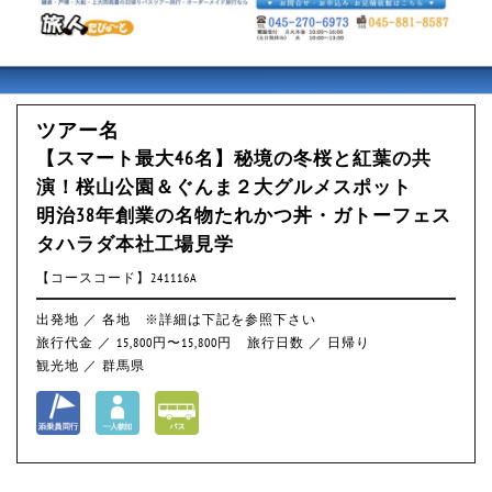
ツアー名
【スマート最大46名】秘境の冬桜と紅葉の共
演！桜山公園＆ぐんま２大グルメスポット
明治38年創業の名物たれかつ丼・ガトーフェス
タハラダ本社工場見学
【コースコード】241116A
出発地 ／ 各地 ※詳細は下記を参照下さい
旅行代金 ／ 15,800円〜15,800円
旅行日数 ／ 日帰り
観光地 ／ 群馬県