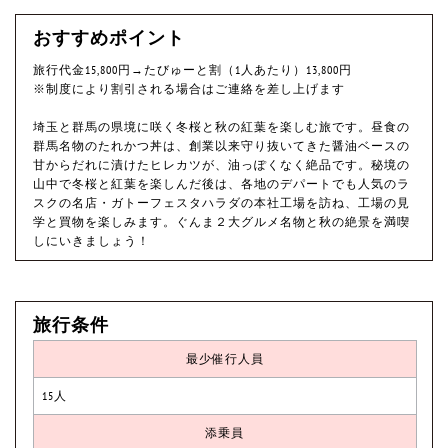
おすすめポイント
旅行代金15,800円→たびゅーと割（1人あたり）13,800円
※制度により割引される場合はご連絡を差し上げます
埼玉と群馬の県境に咲く冬桜と秋の紅葉を楽しむ旅です。昼食の
群馬名物のたれかつ丼は、創業以来守り抜いてきた醤油ベースの
甘からだれに漬けたヒレカツが、油っぽくなく絶品です。秘境の
山中で冬桜と紅葉を楽しんだ後は、各地のデパートでも人気のラ
スクの名店・ガトーフェスタハラダの本社工場を訪ね、工場の見
学と買物を楽しみます。ぐんま２大グルメ名物と秋の絶景を満喫
しにいきましょう！
旅行条件
最少催行人員
15人
添乗員