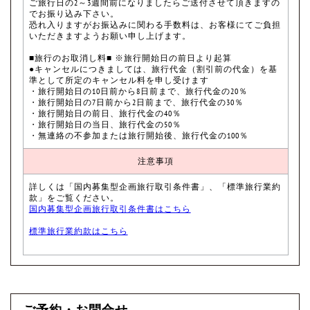
ご旅行日の2～3週間前になりましたらご送付させて頂きますの
でお振り込み下さい。
恐れ入りますがお振込みに関わる手数料は、お客様にてご負担
いただきますようお願い申し上げます。
■旅行のお取消し料■ ※旅行開始日の前日より起算
●キャンセルにつきましては、旅行代金（割引前の代金）を基
準として所定のキャンセル料を申し受けます
・旅行開始日の10日前から8日前まで、旅行代金の20％
・旅行開始日の7日前から2日前まで、旅行代金の30％
・旅行開始日の前日、旅行代金の40％
・旅行開始日の当日、旅行代金の50％
・無連絡の不参加または旅行開始後、旅行代金の100％
注意事項
詳しくは「国内募集型企画旅行取引条件書」、「標準旅行業約
款」をご覧ください。
国内募集型企画旅行取引条件書はこちら
標準旅行業約款はこちら
ご予約・お問合せ