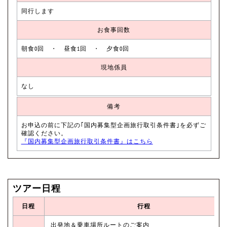
同行します
お食事回数
朝食0回 ・ 昼食1回 ・ 夕食0回
現地係員
なし
備考
お申込の前に下記の｢国内募集型企画旅行取引条件書｣を必ずご
確認ください。
『国内募集型企画旅行取引条件書』はこちら
ツアー日程
日程
行程
出発地＆乗車場所ルートのご案内