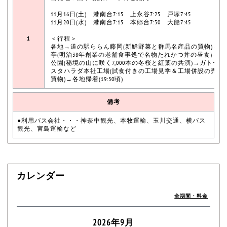
11月16日(土) 港南台7:15 上永谷7:25 戸塚7:45
11月20日(水) 港南台7:15 本郷台7:30 大船7:45
1
＜行程＞
各地→道の駅ららん藤岡(新鮮野菜と群馬名産品の買物)→甘
亭(明治38年創業の老舗食事処で名物たれかつ丼の昼食)→桜
公園(秘境の山に咲く7,000本の冬桜と紅葉の共演)→ガトーフ
スタハラダ本社工場(試食付きの工場見学＆工場併設の売店
買物)→各地帰着(19:30頃)
備考
●利用バス会社・・・神奈中観光、本牧運輸、玉川交通、横バス
観光、宮島運輸など
カレンダー
全期間・料金
2026年9月