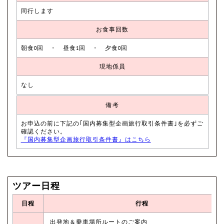
同行します
お食事回数
朝食0回 ・ 昼食1回 ・ 夕食0回
現地係員
なし
備考
お申込の前に下記の｢国内募集型企画旅行取引条件書｣を必ずご
確認ください。
『国内募集型企画旅行取引条件書』はこちら
ツアー日程
日程
行程
出発地＆乗車場所ルートのご案内