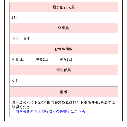
最少催行人員
15人
添乗員
同行します
お食事回数
朝食1回 ・ 昼食2回 ・ 夕食1回
現地係員
なし
備考
お申込の前に下記の｢国内募集型企画旅行取引条件書｣を必ずご
確認ください。
『国内募集型企画旅行取引条件書』はこちら