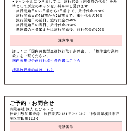
●キャンセルにつきましては、旅行代金（割引前の代金）を基
準として所定のキャンセル料を申し受けます
・旅行開始日の20日前から8日前まで、旅行代金の20％
・旅行開始日の7日前から2日前まで、旅行代金の30％
・旅行開始日の前日、旅行代金の40％
・旅行開始日の当日、旅行代金の50％
・無連絡の不参加または旅行開始後、旅行代金の100％
注意事項
詳しくは「国内募集型企画旅行取引条件書」、「標準旅行業約
款」をご覧ください。
国内募集型企画旅行取引条件書はこちら
標準旅行業約款はこちら
ご予約・お問合せ
有限会社 旅人 たびゅ～と
神奈川県知事登録 旅行業第2-854 〒244-0817 神奈川県横浜市戸
塚区吉田町1118-5
電話番号