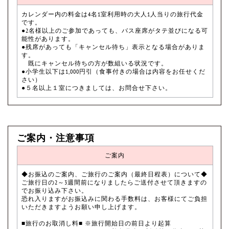
カレンダー内の料金は4名1室利用時の大人1人当りの旅行代金
です。
●2名様以上のご参加であっても、バス座席がタテ並びになる可
能性があります。
●残席があっても「キャンセル待ち」表示となる場合がありま
す。
既にキャンセル待ちの方が数組いる状況です。
●小学生以下は1,000円引（食事付きの場合は内容をお任せくだ
さい）
●５名以上１室につきましては、お問合せ下さい。
ご案内・注意事項
ご案内
◆お振込のご案内、ご旅行のご案内（最終日程表）について◆
ご旅行日の2～3週間前になりましたらご送付させて頂きますの
でお振り込み下さい。
恐れ入りますがお振込みに関わる手数料は、お客様にてご負担
いただきますようお願い申し上げます。
■旅行のお取消し料■ ※旅行開始日の前日より起算