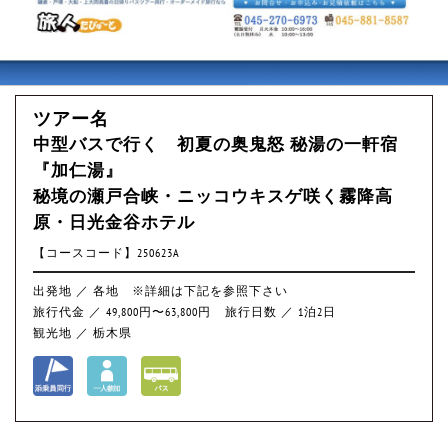
ツアー名
中型バスで行く 初夏の奥鬼怒 秘湯の一軒宿
『加仁湯』
秘境の瀬戸合峡・ニッコウキスゲ咲く霧降高
原・日光金谷ホテル
【コースコード】250623A
出発地 ／ 各地 ※詳細は下記を参照下さい
旅行代金 ／ 49,800円〜63,800円
旅行日数 ／ 1泊2日
観光地 ／ 栃木県