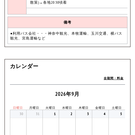
散策)→各地20:30頃着
備考
●利用バス会社・・・神奈中観光、本牧運輸、玉川交通、横バス
観光、宮島運輸など
カレンダー
全期間・料金
2026年9月
日曜日
月曜日
火曜日
水曜日
木曜日
金曜日
土曜日
30
31
1
2
3
4
5