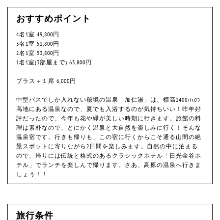
おすすめポイント
4名1室 49,800円
3名1室 51,800円
2名1室 53,800円
1名1室(3部屋まで) 63,800円
プラス＋１席 6,000円
中型バスでしか入れない秘境の温泉「加仁湯」は、標高1400ｍの
高地にある温泉なので、夏でも入浴するのが気持ちいい！昨年好
評だったので、今年も花や緑が美しい時期に行きます。旅館の料
理は素朴なので、とにかく温泉と大自然を楽しみに行く！そんな
温泉宿です。行きも帰りも、この宿に行くからこそ通る山間の絶
景スポットに寄りながら2日間を楽しみます。自然の中に泊まる
ので、帰りには伝統と格式のあるクラシックホテル「日光金谷ホ
テル」でランチを楽しんで帰ります。さあ、高原の温泉へ行きま
しょう！！
旅行条件