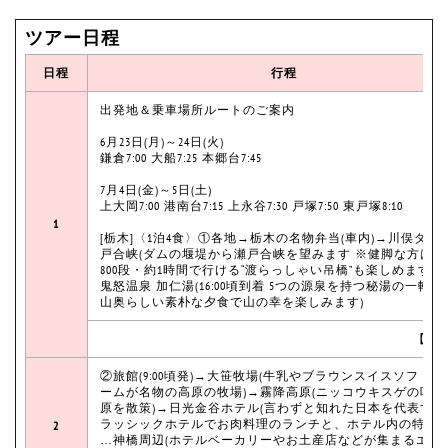
ツアー日程
日程
行程
出発地＆乗車場所ルートのご案内
6月23日(月)～24日(火)
鎌倉7:00 大船7:25 本郷台7:45
7月4日(金)～5日(土)
上大岡7:00 港南台7:15 上永谷7:30 戸塚7:50 東戸塚8:10
1
[栃木]〈1泊4食〉①各地→栃木の名物弁当(車内)→川俣ダム
戸合峡(ダムの堰堤から瀬戸合峡を望みます ※健脚な方は往
800段・約1時間で行ける“渡らっしゃい吊橋”も楽しめます)
鬼怒温泉 加仁湯(16:00頃到着 5つの源泉を持つ秘湯の一軒宿
山奥らしい素朴な夕食で山の幸を楽しみます)
【宿
②旅館(9:00頃発)→大笹牧場(牛乳やブラウンスイスソフトク
ームが名物の高原の牧場)→霧降高原(ニッコウキスゲの咲く
原を散策)→日光金谷ホテル(言わずと知れた日本を代表する
ラッシックホテルでお肉料理のランチと、ホテル内の特別見
2
…神橋周辺(ホテルベーカリーやお土産店などが集まるエリ