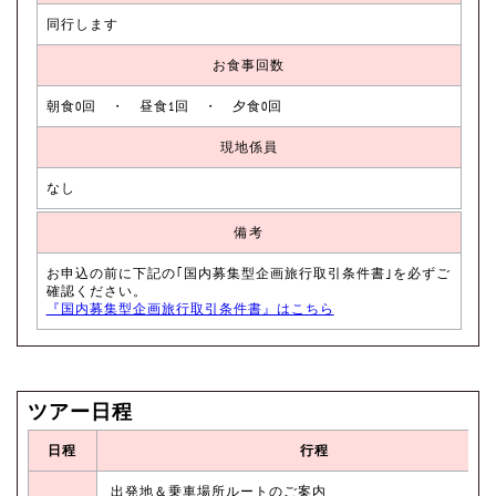
同行します
お食事回数
朝食0回 ・ 昼食1回 ・ 夕食0回
現地係員
なし
備考
お申込の前に下記の｢国内募集型企画旅行取引条件書｣を必ずご
確認ください。
『国内募集型企画旅行取引条件書』はこちら
ツアー日程
日程
行程
出発地＆乗車場所ルートのご案内