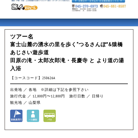
ツアー名
富士山麓の湧水の里を歩く“つるさんぽ”&猿橋
あじさい遊歩道
田原の滝・太郎次郎滝・長慶寺 と より道の湯
入浴
【コースコード】250626A
出発地 ／ 各地 ※詳細は下記を参照下さい
旅行代金 ／ 12,800円〜12,800円
旅行日数 ／ 日帰り
観光地 ／ 山梨県