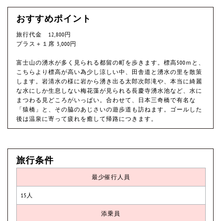
おすすめポイント
旅行代金 12,800円
プラス＋１席 3,000円
富士山の湧水が多く見られる都留の町を歩きます。標高500ｍと、
こちらより標高が高い為少し涼しい中、田舎道と湧水の里を散策
します。岩清水の様に岩から湧き出る太郎次郎滝や、本当に綺麗
な水にしか生息しない梅花藻が見られる長慶寺湧水池など、水に
まつわる見どころがいっぱい。合わせて、日本三奇橋で有名な
「猿橋」と、その脇のあじさいの遊歩道も訪ねます。ゴールした
後は温泉に寄って疲れを癒して帰路につきます。
旅行条件
最少催行人員
15人
添乗員