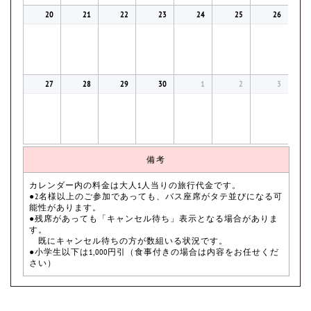
20
21
22
23
24
25
26
27
28
29
30
1
2
3
備考
カレンダー内の料金は大人1人当りの旅行代金です。
●2名様以上のご参加であっても、バス座席がタテ並びになる可
能性があります。
●残席があっても「キャンセル待ち」表示となる場合がありま
す。
既にキャンセル待ちの方が数組いる状況です。
●小学生以下は1,000円引（食事付きの場合は内容をお任せくだ
さい）