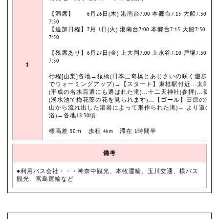
【満席】 6月26日(木) 港南台7:00 本郷台7:15 大船7:30 鎌
7:50
【追加日程】7月 1日(火) 港南台7:00 本郷台7:15 大船7:30 鎌
7:50
【残席あり】6月27日(金) 上大岡7:00 上永谷7:10 戸塚7:30 東
7:50
1
行程[山梨]各地→猿橋(日本三奇橋とあじさいの咲く遊歩道
でウォーミングアップ)→【スタート】東桂駅付近…太郎二
(平成の名水百選にも選ばれた滝)…十二天神社(参拝)…長慶
(湧水池で梅花藻の花を見られます)…【ゴール】田原の滝(
山から流れ出した溶岩によって形作られた滝)→ より道の湯
浴)→各地18:30頃
標高差 50ｍ 歩程 4km 滞在 1時間半
備考
●利用バス会社・・・神奈中観光、本牧運輸、玉川交通、横バス
観光、宮島運輸など