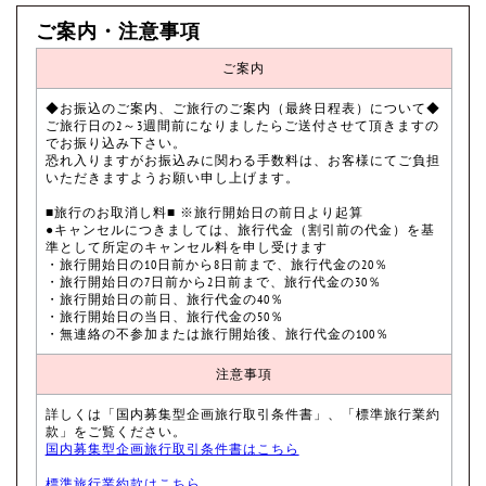
ご案内・注意事項
ご案内
◆お振込のご案内、ご旅行のご案内（最終日程表）について◆
ご旅行日の2～3週間前になりましたらご送付させて頂きますの
でお振り込み下さい。
恐れ入りますがお振込みに関わる手数料は、お客様にてご負担
いただきますようお願い申し上げます。
■旅行のお取消し料■ ※旅行開始日の前日より起算
●キャンセルにつきましては、旅行代金（割引前の代金）を基
準として所定のキャンセル料を申し受けます
・旅行開始日の10日前から8日前まで、旅行代金の20％
・旅行開始日の7日前から2日前まで、旅行代金の30％
・旅行開始日の前日、旅行代金の40％
・旅行開始日の当日、旅行代金の50％
・無連絡の不参加または旅行開始後、旅行代金の100％
注意事項
詳しくは「国内募集型企画旅行取引条件書」、「標準旅行業約
款」をご覧ください。
国内募集型企画旅行取引条件書はこちら
標準旅行業約款はこちら